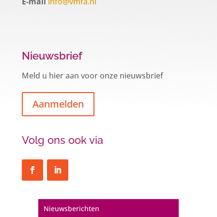
E-mail
info@vmfa.nl
Nieuwsbrief
Meld u hier aan voor onze nieuwsbrief
Aanmelden
Volg ons ook via
Een hypotheek na uw 57e? Er zijn
zeker mogelijkheden
De woningmarkt is nog steeds in beweging.
Nieuwsberichten