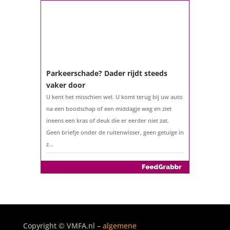
Misschien denkt u na over verhuizen, verbouwen
of het benutten van uw overwaarde. Maar hoe zit
het eigenlijk met een hypotheek als u 57 jaar of
ouder bent?...
Parkeerschade? Dader rijdt steeds
vaker door
U kent het misschien wel. U komt terug bij uw auto
na een boodschap of een middagje weg en ziet
ineens een kras of deuk die er eerder niet zat.
Geen briefje onder de ruitenwisser, geen getuige in
z...
Copyright © VMFA.nl –
algemene