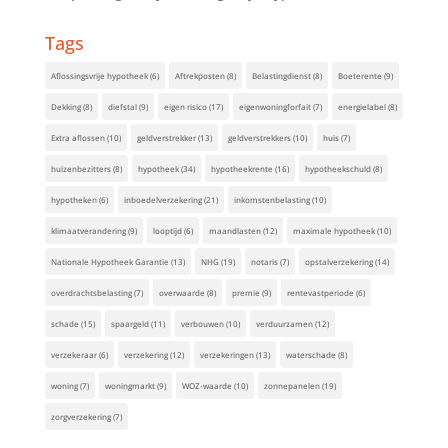
Tags
Aflossingsvrije hypotheek
(6)
Aftrekposten
(8)
Belastingdienst
(8)
Boeterente
(9)
Dekking
(8)
diefstal
(9)
eigen risico
(17)
eigenwoningforfait
(7)
energielabel
(8)
Extra aflossen
(10)
geldverstrekker
(13)
geldverstrekkers
(10)
huis
(7)
huizenbezitters
(8)
hypotheek
(34)
hypotheekrente
(16)
hypotheekschuld
(8)
hypotheken
(6)
inboedelverzekering
(21)
inkomstenbelasting
(10)
klimaatverandering
(9)
looptijd
(6)
maandlasten
(12)
maximale hypotheek
(10)
Nationale Hypotheek Garantie
(13)
NHG
(19)
notaris
(7)
opstalverzekering
(14)
overdrachtsbelasting
(7)
overwaarde
(8)
premie
(9)
rentevastperiode
(6)
schade
(15)
spaargeld
(11)
verbouwen
(10)
verduurzamen
(12)
verzekeraar
(6)
verzekering
(12)
verzekeringen
(13)
waterschade
(8)
woning
(7)
woningmarkt
(9)
WOZ-waarde
(10)
zonnepanelen
(19)
zorgverzekering
(7)