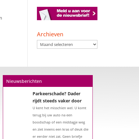
en
Een hypotheek na uw
57e? Er zijn zeker
mogelijkheden
Archieven
De woningmarkt is nog steeds in
Archieven
beweging. Misschien denkt u na
over verhuizen, verbouwen of het
benutten van uw overwaarde.
Maar hoe zit het eigenlijk met een
hypotheek als u 57 jaar of ouder
Nieuwsberichten
bent?...
Parkeerschade? Dader
rijdt steeds vaker door
U kent het misschien wel. U komt
terug bij uw auto na een
boodschap of een middagje weg
en ziet ineens een kras of deuk die
er eerder niet zat. Geen briefje