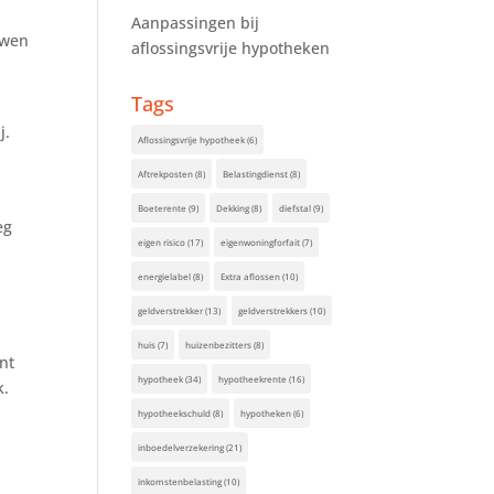
Aanpassingen bij
uwen
aflossingsvrije hypotheken
Tags
j.
Aflossingsvrije hypotheek
(6)
Aftrekposten
(8)
Belastingdienst
(8)
Boeterente
(9)
Dekking
(8)
diefstal
(9)
eg
eigen risico
(17)
eigenwoningforfait
(7)
energielabel
(8)
Extra aflossen
(10)
geldverstrekker
(13)
geldverstrekkers
(10)
huis
(7)
huizenbezitters
(8)
nt
hypotheek
(34)
hypotheekrente
(16)
k.
hypotheekschuld
(8)
hypotheken
(6)
inboedelverzekering
(21)
inkomstenbelasting
(10)