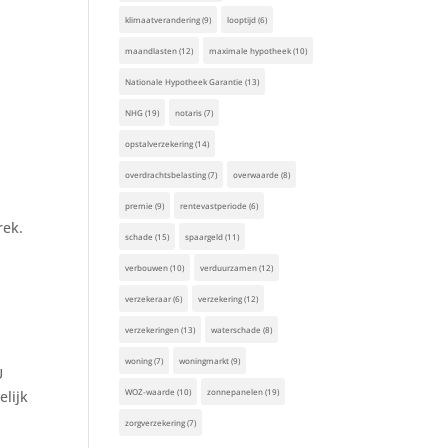
klimaatverandering
(9)
looptijd
(6)
maandlasten
(12)
maximale hypotheek
(10)
Nationale Hypotheek Garantie
(13)
NHG
(19)
notaris
(7)
opstalverzekering
(14)
overdrachtsbelasting
(7)
overwaarde
(8)
premie
(9)
rentevastperiode
(6)
rek.
schade
(15)
spaargeld
(11)
verbouwen
(10)
verduurzamen
(12)
verzekeraar
(6)
verzekering
(12)
verzekeringen
(13)
waterschade
(8)
woning
(7)
woningmarkt
(9)
U
WOZ-waarde
(10)
zonnepanelen
(19)
elijk
zorgverzekering
(7)