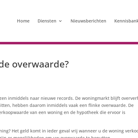
Home
Diensten
Nieuwsberichten
Kennisban
 de overwaarde?
jzen inmiddels naar nieuwe records. De woningmarkt blijft oververh
zitten, hebben daarom inmiddels vaak een flinke overwaarde. De
 verkoopwaarde van een woning en de hypotheek die ervoor is
ng? Het geld komt in ieder geval vrij wanneer u de woning verko
, zijn er mogelijkheden om uw overwaarde te benutten.