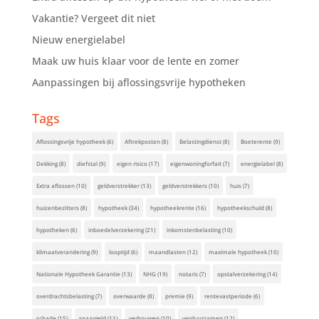
Vakantie? Vergeet dit niet
Nieuw energielabel
Maak uw huis klaar voor de lente en zomer
Aanpassingen bij aflossingsvrije hypotheken
Tags
Aflossingsvrije hypotheek
(6)
Aftrekposten
(8)
Belastingdienst
(8)
Boeterente
(9)
Dekking
(8)
diefstal
(9)
eigen risico
(17)
eigenwoningforfait
(7)
energielabel
(8)
Extra aflossen
(10)
geldverstrekker
(13)
geldverstrekkers
(10)
huis
(7)
huizenbezitters
(8)
hypotheek
(34)
hypotheekrente
(16)
hypotheekschuld
(8)
hypotheken
(6)
inboedelverzekering
(21)
inkomstenbelasting
(10)
klimaatverandering
(9)
looptijd
(6)
maandlasten
(12)
maximale hypotheek
(10)
Nationale Hypotheek Garantie
(13)
NHG
(19)
notaris
(7)
opstalverzekering
(14)
overdrachtsbelasting
(7)
overwaarde
(8)
premie
(9)
rentevastperiode
(6)
schade
(15)
spaargeld
(11)
verbouwen
(10)
verduurzamen
(12)