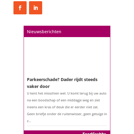
De woningmarkt is nog steeds in beweging.
Misschien denkt u na over verhuizen, verbouwen
of het benutten van uw overwaarde. Maar hoe zit
het eigenlijk met een hypotheek als u 57 jaar of
Nieuwsberichten
ouder bent?...
Parkeerschade? Dader rijdt steeds
vaker door
U kent het misschien wel. U komt terug bij uw auto
na een boodschap of een middagje weg en ziet
ineens een kras of deuk die er eerder niet zat.
Geen briefje onder de ruitenwisser, geen getuige in
z...