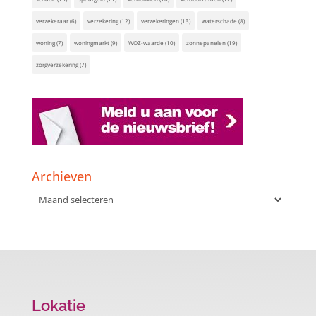
verzekeraar
(6)
verzekering
(12)
verzekeringen
(13)
waterschade
(8)
woning
(7)
woningmarkt
(9)
WOZ-waarde
(10)
zonnepanelen
(19)
zorgverzekering
(7)
Archieven
Archieven
Lokatie