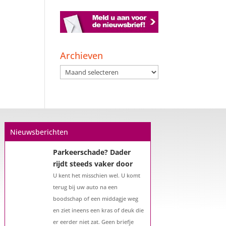
Een hypotheek na uw
57e? Er zijn zeker
mogelijkheden
Archieven
De woningmarkt is nog steeds in
Archieven
beweging. Misschien denkt u na
over verhuizen, verbouwen of het
benutten van uw overwaarde.
Maar hoe zit het eigenlijk met een
hypotheek als u 57 jaar of ouder
Nieuwsberichten
bent?...
Parkeerschade? Dader
rijdt steeds vaker door
U kent het misschien wel. U komt
terug bij uw auto na een
boodschap of een middagje weg
en ziet ineens een kras of deuk die
er eerder niet zat. Geen briefje