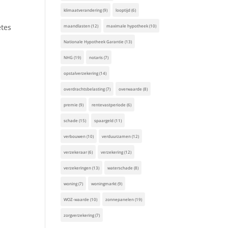
klimaatverandering
(9)
looptijd
(6)
etes
maandlasten
(12)
maximale hypotheek
(10)
Nationale Hypotheek Garantie
(13)
NHG
(19)
notaris
(7)
opstalverzekering
(14)
overdrachtsbelasting
(7)
overwaarde
(8)
premie
(9)
rentevastperiode
(6)
schade
(15)
spaargeld
(11)
verbouwen
(10)
verduurzamen
(12)
verzekeraar
(6)
verzekering
(12)
verzekeringen
(13)
waterschade
(8)
woning
(7)
woningmarkt
(9)
WOZ-waarde
(10)
zonnepanelen
(19)
zorgverzekering
(7)