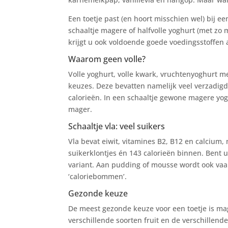
Een toetje past (en hoort misschien wel) bij e
schaaltje magere of halfvolle yoghurt (met zo
krijgt u ook voldoende goede voedingsstoffen 
Waarom geen volle?
Volle yoghurt, volle kwark, vruchtenyoghurt m
keuzes. Deze bevatten namelijk veel verzadigd
calorieën. In een schaaltje gewone magere yogh
mager.
Schaaltje vla: veel suikers
Vla bevat eiwit, vitamines B2, B12 en calcium, m
suikerklontjes én 143 calorieën binnen. Bent 
variant. Aan pudding of mousse wordt ook vaa
‘caloriebommen’.
Gezonde keuze
De meest gezonde keuze voor een toetje is mag
verschillende soorten fruit en de verschillend