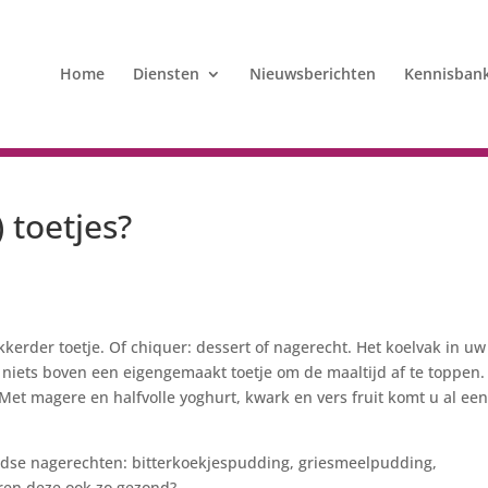
Home
Diensten
Nieuwsberichten
Kennisban
 toetjes?
kerder toetje. Of chiquer: dessert of nagerecht. Het koelvak in uw
t niets boven een eigengemaakt toetje om de maaltijd af te toppen.
et magere en halfvolle yoghurt, kwark en vers fruit komt u al ee
ndse nagerechten: bitterkoekjespudding, griesmeelpudding,
ren deze ook zo gezond?