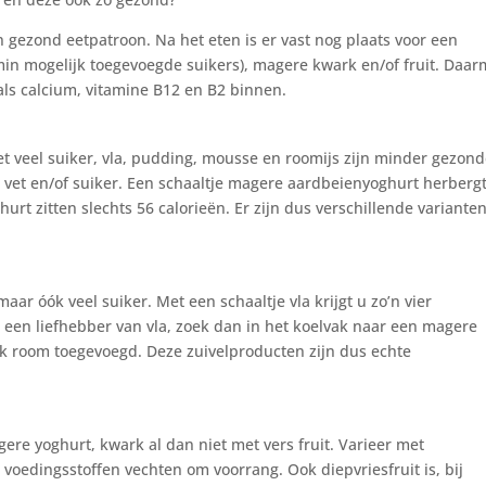
en gezond eetpatroon. Na het eten is er vast nog plaats voor een
 min mogelijk toegevoegde suikers), magere kwark en/of fruit. Daa
als calcium, vitamine B12 en B2 binnen.
et veel suiker, vla, pudding, mousse en roomijs zijn minder gezon
 vet en/of suiker. Een schaaltje magere aardbeienyoghurt herberg
urt zitten slechts 56 calorieën. Er zijn dus verschillende variante
aar óók veel suiker. Met een schaaltje vla krijgt u zo’n vier
u een liefhebber van vla, zoek dan in het koelvak naar een magere
k room toegevoegd. Deze zuivelproducten zijn dus echte
ere yoghurt, kwark al dan niet met vers fruit. Varieer met
e voedingsstoffen vechten om voorrang. Ook diepvriesfruit is, bij