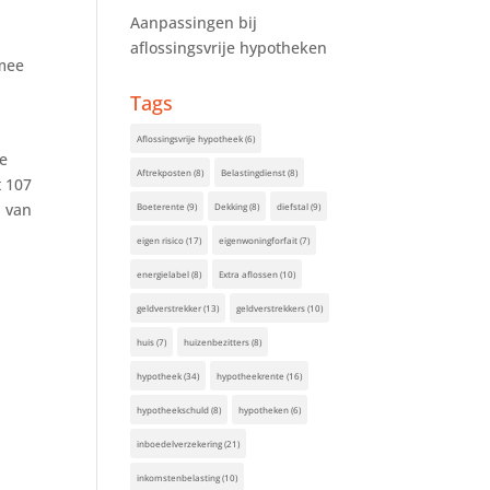
Aanpassingen bij
aflossingsvrije hypotheken
rmee
Tags
Aflossingsvrije hypotheek
(6)
de
Aftrekposten
(8)
Belastingdienst
(8)
t 107
n van
Boeterente
(9)
Dekking
(8)
diefstal
(9)
eigen risico
(17)
eigenwoningforfait
(7)
energielabel
(8)
Extra aflossen
(10)
geldverstrekker
(13)
geldverstrekkers
(10)
huis
(7)
huizenbezitters
(8)
hypotheek
(34)
hypotheekrente
(16)
hypotheekschuld
(8)
hypotheken
(6)
inboedelverzekering
(21)
inkomstenbelasting
(10)