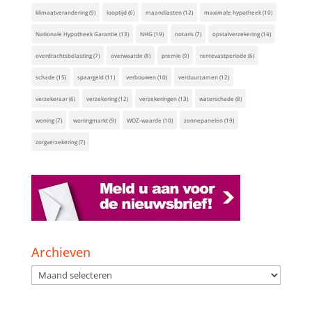
klimaatverandering
(9)
looptijd
(6)
maandlasten
(12)
maximale hypotheek
(10)
Nationale Hypotheek Garantie
(13)
NHG
(19)
notaris
(7)
opstalverzekering
(14)
overdrachtsbelasting
(7)
overwaarde
(8)
premie
(9)
rentevastperiode
(6)
schade
(15)
spaargeld
(11)
verbouwen
(10)
verduurzamen
(12)
verzekeraar
(6)
verzekering
(12)
verzekeringen
(13)
waterschade
(8)
woning
(7)
woningmarkt
(9)
WOZ-waarde
(10)
zonnepanelen
(19)
zorgverzekering
(7)
Archieven
Archieven