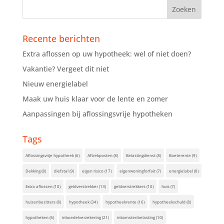
Recente berichten
Extra aflossen op uw hypotheek: wel of niet doen?
Vakantie? Vergeet dit niet
Nieuw energielabel
Maak uw huis klaar voor de lente en zomer
Aanpassingen bij aflossingsvrije hypotheken
Tags
Aflossingsvrije hypotheek
(6)
Aftrekposten
(8)
Belastingdienst
(8)
Boeterente
(9)
Dekking
(8)
diefstal
(9)
eigen risico
(17)
eigenwoningforfait
(7)
energielabel
(8)
Extra aflossen
(10)
geldverstrekker
(13)
geldverstrekkers
(10)
huis
(7)
huizenbezitters
(8)
hypotheek
(34)
hypotheekrente
(16)
hypotheekschuld
(8)
hypotheken
(6)
inboedelverzekering
(21)
inkomstenbelasting
(10)