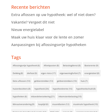
Recente berichten
Extra aflossen op uw hypotheek: wel of niet doen?
Vakantie? Vergeet dit niet
Nieuw energielabel
Maak uw huis klaar voor de lente en zomer
Aanpassingen bij aflossingsvrije hypotheken
Tags
Aflossingsvrije hypotheek
(6)
Aftrekposten
(8)
Belastingdienst
(8)
Boeterente
(9)
Dekking
(8)
diefstal
(9)
eigen risico
(17)
eigenwoningforfait
(7)
energielabel
(8)
Extra aflossen
(10)
geldverstrekker
(13)
geldverstrekkers
(10)
huis
(7)
huizenbezitters
(8)
hypotheek
(34)
hypotheekrente
(16)
hypotheekschuld
(8)
hypotheken
(6)
inboedelverzekering
(21)
inkomstenbelasting
(10)
klimaatverandering
(9)
looptijd
(6)
maandlasten
(12)
maximale hypotheek
(10)
Nationale Hypotheek Garantie
(13)
NHG
(19)
notaris
(7)
opstalverzekering
(14)