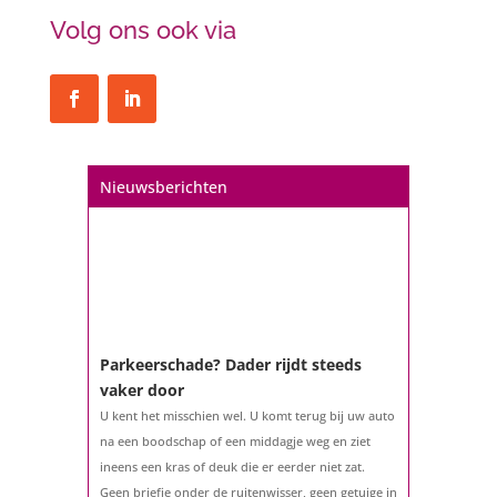
Volg ons ook via
Een hypotheek na uw 57e? Er zijn
zeker mogelijkheden
De woningmarkt is nog steeds in beweging.
Misschien denkt u na over verhuizen, verbouwen
of het benutten van uw overwaarde. Maar hoe zit
Nieuwsberichten
het eigenlijk met een hypotheek als u 57 jaar of
ouder bent?...
Parkeerschade? Dader rijdt steeds
vaker door
U kent het misschien wel. U komt terug bij uw auto
na een boodschap of een middagje weg en ziet