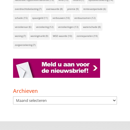
overdrachtsbelasting
(7)
overwaarde
(8)
premie
(9)
rentevastperiode
(6)
schade
(15)
spaargeld
(11)
verbouwen
(10)
verduurzamen
(12)
verzekeraar
(6)
verzekering
(12)
verzekeringen
(13)
waterschade
(8)
woning
(7)
woningmarkt
(9)
WOZ-waarde
(10)
zonnepanelen
(19)
zorgverzekering
(7)
Archieven
Archieven