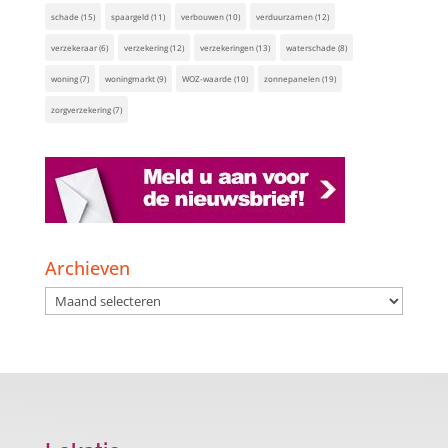
schade
(15)
spaargeld
(11)
verbouwen
(10)
verduurzamen
(12)
verzekeraar
(6)
verzekering
(12)
verzekeringen
(13)
waterschade
(8)
woning
(7)
woningmarkt
(9)
WOZ-waarde
(10)
zonnepanelen
(19)
zorgverzekering
(7)
Archieven
Archieven