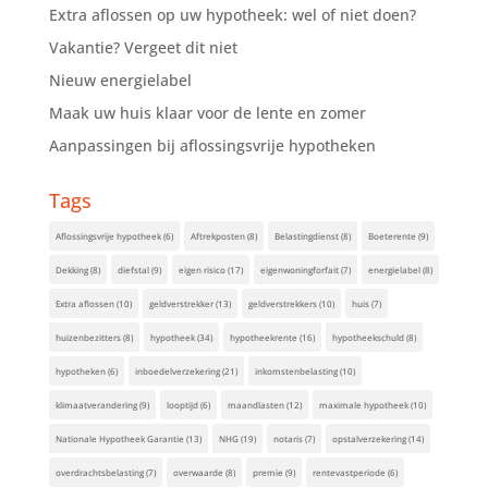
Extra aflossen op uw hypotheek: wel of niet doen?
Vakantie? Vergeet dit niet
Nieuw energielabel
Maak uw huis klaar voor de lente en zomer
Aanpassingen bij aflossingsvrije hypotheken
Tags
Aflossingsvrije hypotheek
(6)
Aftrekposten
(8)
Belastingdienst
(8)
Boeterente
(9)
Dekking
(8)
diefstal
(9)
eigen risico
(17)
eigenwoningforfait
(7)
energielabel
(8)
Extra aflossen
(10)
geldverstrekker
(13)
geldverstrekkers
(10)
huis
(7)
huizenbezitters
(8)
hypotheek
(34)
hypotheekrente
(16)
hypotheekschuld
(8)
hypotheken
(6)
inboedelverzekering
(21)
inkomstenbelasting
(10)
klimaatverandering
(9)
looptijd
(6)
maandlasten
(12)
maximale hypotheek
(10)
Nationale Hypotheek Garantie
(13)
NHG
(19)
notaris
(7)
opstalverzekering
(14)
overdrachtsbelasting
(7)
overwaarde
(8)
premie
(9)
rentevastperiode
(6)