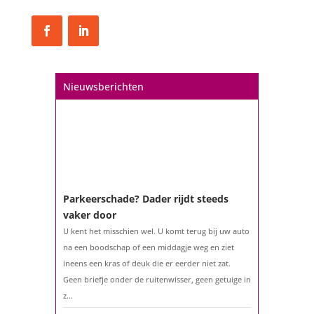
Een hypotheek na uw 57e? Er zijn
zeker mogelijkheden
De woningmarkt is nog steeds in beweging.
Nieuwsberichten
Misschien denkt u na over verhuizen, verbouwen
of het benutten van uw overwaarde. Maar hoe zit
het eigenlijk met een hypotheek als u 57 jaar of
ouder bent?...
Parkeerschade? Dader rijdt steeds
vaker door
U kent het misschien wel. U komt terug bij uw auto
na een boodschap of een middagje weg en ziet