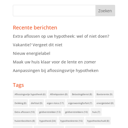
Recente berichten
Extra aflossen op uw hypotheek: wel of niet doen?
Vakantie? Vergeet dit niet
Nieuw energielabel
Maak uw huis klaar voor de lente en zomer
Aanpassingen bij aflossingsvrije hypotheken
Tags
Aflossingsvrije hypotheek
(6)
Aftrekposten
(8)
Belastingdienst
(8)
Boeterente
(9)
Dekking
(8)
diefstal
(9)
eigen risico
(17)
eigenwoningforfait
(7)
energielabel
(8)
Extra aflossen
(10)
geldverstrekker
(13)
geldverstrekkers
(10)
huis
(7)
huizenbezitters
(8)
hypotheek
(34)
hypotheekrente
(16)
hypotheekschuld
(8)