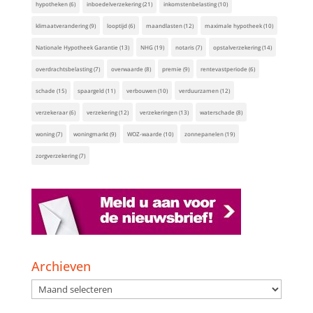
hypotheken
(6)
inboedelverzekering
(21)
inkomstenbelasting
(10)
klimaatverandering
(9)
looptijd
(6)
maandlasten
(12)
maximale hypotheek
(10)
Nationale Hypotheek Garantie
(13)
NHG
(19)
notaris
(7)
opstalverzekering
(14)
overdrachtsbelasting
(7)
overwaarde
(8)
premie
(9)
rentevastperiode
(6)
schade
(15)
spaargeld
(11)
verbouwen
(10)
verduurzamen
(12)
verzekeraar
(6)
verzekering
(12)
verzekeringen
(13)
waterschade
(8)
woning
(7)
woningmarkt
(9)
WOZ-waarde
(10)
zonnepanelen
(19)
zorgverzekering
(7)
Archieven
Archieven