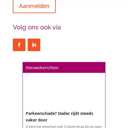
Aanmelden
Volg ons ook via
Een hypotheek na uw 57e? Er zijn
zeker mogelijkheden
De woningmarkt is nog steeds in beweging.
Misschien denkt u na over verhuizen, verbouwen
of het benutten van uw overwaarde. Maar hoe zit
het eigenlijk met een hypotheek als u 57 jaar of
Nieuwsberichten
ouder bent?...
Parkeerschade? Dader rijdt steeds
vaker door
U kent het misschien wel. U komt terug bij uw auto