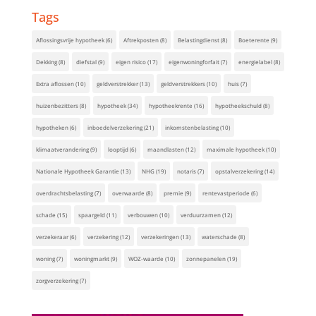
Tags
Aflossingsvrije hypotheek
(6)
Aftrekposten
(8)
Belastingdienst
(8)
Boeterente
(9)
Dekking
(8)
diefstal
(9)
eigen risico
(17)
eigenwoningforfait
(7)
energielabel
(8)
Extra aflossen
(10)
geldverstrekker
(13)
geldverstrekkers
(10)
huis
(7)
huizenbezitters
(8)
hypotheek
(34)
hypotheekrente
(16)
hypotheekschuld
(8)
hypotheken
(6)
inboedelverzekering
(21)
inkomstenbelasting
(10)
klimaatverandering
(9)
looptijd
(6)
maandlasten
(12)
maximale hypotheek
(10)
Nationale Hypotheek Garantie
(13)
NHG
(19)
notaris
(7)
opstalverzekering
(14)
overdrachtsbelasting
(7)
overwaarde
(8)
premie
(9)
rentevastperiode
(6)
schade
(15)
spaargeld
(11)
verbouwen
(10)
verduurzamen
(12)
verzekeraar
(6)
verzekering
(12)
verzekeringen
(13)
waterschade
(8)
woning
(7)
woningmarkt
(9)
WOZ-waarde
(10)
zonnepanelen
(19)
zorgverzekering
(7)