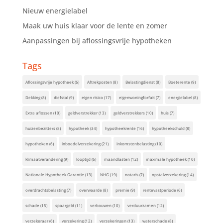
Nieuw energielabel
Maak uw huis klaar voor de lente en zomer
Aanpassingen bij aflossingsvrije hypotheken
Tags
Aflossingsvrije hypotheek
(6)
Aftrekposten
(8)
Belastingdienst
(8)
Boeterente
(9)
Dekking
(8)
diefstal
(9)
eigen risico
(17)
eigenwoningforfait
(7)
energielabel
(8)
Extra aflossen
(10)
geldverstrekker
(13)
geldverstrekkers
(10)
huis
(7)
huizenbezitters
(8)
hypotheek
(34)
hypotheekrente
(16)
hypotheekschuld
(8)
hypotheken
(6)
inboedelverzekering
(21)
inkomstenbelasting
(10)
klimaatverandering
(9)
looptijd
(6)
maandlasten
(12)
maximale hypotheek
(10)
Nationale Hypotheek Garantie
(13)
NHG
(19)
notaris
(7)
opstalverzekering
(14)
overdrachtsbelasting
(7)
overwaarde
(8)
premie
(9)
rentevastperiode
(6)
schade
(15)
spaargeld
(11)
verbouwen
(10)
verduurzamen
(12)
verzekeraar
(6)
verzekering
(12)
verzekeringen
(13)
waterschade
(8)