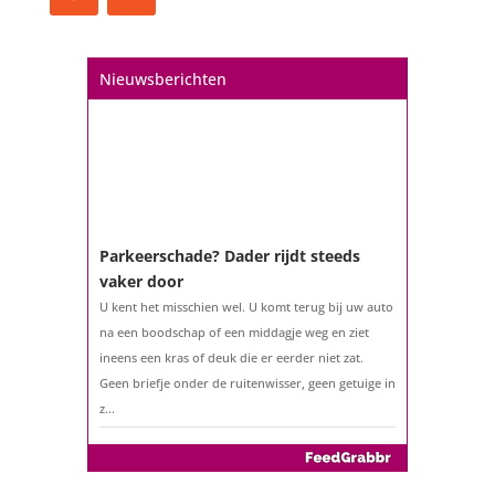
Misschien denkt u na over verhuizen, verbouwen
of het benutten van uw overwaarde. Maar hoe zit
het eigenlijk met een hypotheek als u 57 jaar of
Nieuwsberichten
ouder bent?...
Parkeerschade? Dader rijdt steeds
vaker door
U kent het misschien wel. U komt terug bij uw auto
na een boodschap of een middagje weg en ziet
ineens een kras of deuk die er eerder niet zat.
Geen briefje onder de ruitenwisser, geen getuige in
z...