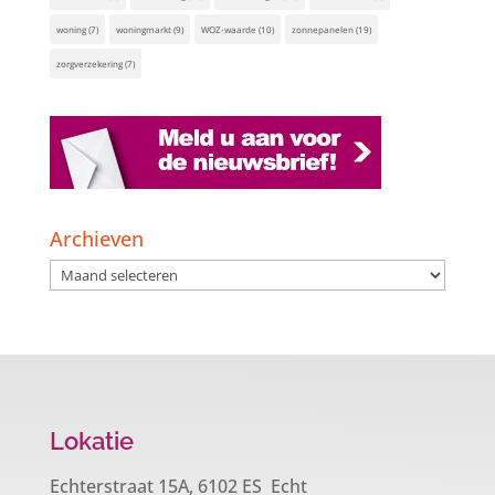
woning
(7)
woningmarkt
(9)
WOZ-waarde
(10)
zonnepanelen
(19)
zorgverzekering
(7)
Archieven
Archieven
Lokatie
Echterstraat 15A, 6102 ES Echt