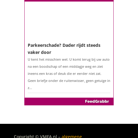
Parkeerschade? Dader rijdt steeds
vaker door
U kent het misschien wel. U komt terug bij uw auto
na een boodschap of een middagje weg en ziet
ineens een kras of deuk die er eerder niet zat.
Geen briefje onder de ruitenwisser, geen getuige in
z...
De belastingaangifte 2025
Copyright © VMFA.nl –
algemene