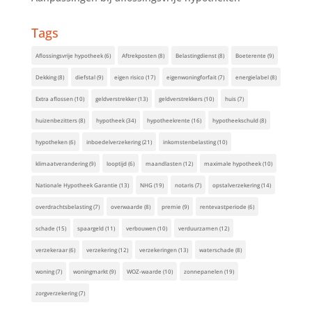
Tags
Aflossingsvrije hypotheek
(6)
Aftrekposten
(8)
Belastingdienst
(8)
Boeterente
(9)
Dekking
(8)
diefstal
(9)
eigen risico
(17)
eigenwoningforfait
(7)
energielabel
(8)
Extra aflossen
(10)
geldverstrekker
(13)
geldverstrekkers
(10)
huis
(7)
huizenbezitters
(8)
hypotheek
(34)
hypotheekrente
(16)
hypotheekschuld
(8)
hypotheken
(6)
inboedelverzekering
(21)
inkomstenbelasting
(10)
klimaatverandering
(9)
looptijd
(6)
maandlasten
(12)
maximale hypotheek
(10)
Nationale Hypotheek Garantie
(13)
NHG
(19)
notaris
(7)
opstalverzekering
(14)
overdrachtsbelasting
(7)
overwaarde
(8)
premie
(9)
rentevastperiode
(6)
schade
(15)
spaargeld
(11)
verbouwen
(10)
verduurzamen
(12)
verzekeraar
(6)
verzekering
(12)
verzekeringen
(13)
waterschade
(8)
woning
(7)
woningmarkt
(9)
WOZ-waarde
(10)
zonnepanelen
(19)
zorgverzekering
(7)