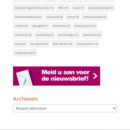
Nationale Hypotheek Garantie
(13)
NHG
(19)
notaris
(7)
opstalverzekering
(14)
overdrachtsbelasting
(7)
overwaarde
(8)
premie
(9)
rentevastperiode
(6)
schade
(15)
spaargeld
(11)
verbouwen
(10)
verduurzamen
(12)
verzekeraar
(6)
verzekering
(12)
verzekeringen
(13)
waterschade
(8)
woning
(7)
woningmarkt
(9)
WOZ-waarde
(10)
zonnepanelen
(19)
zorgverzekering
(7)
Archieven
Archieven