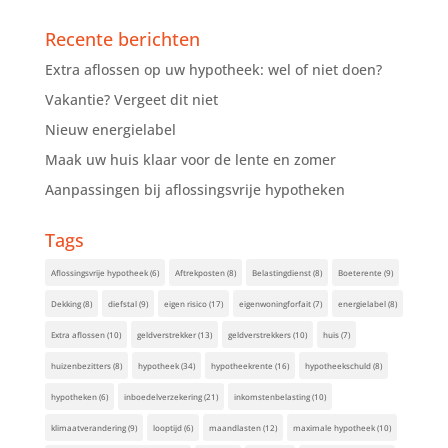
Recente berichten
Extra aflossen op uw hypotheek: wel of niet doen?
Vakantie? Vergeet dit niet
Nieuw energielabel
Maak uw huis klaar voor de lente en zomer
Aanpassingen bij aflossingsvrije hypotheken
Tags
Aflossingsvrije hypotheek
(6)
Aftrekposten
(8)
Belastingdienst
(8)
Boeterente
(9)
Dekking
(8)
diefstal
(9)
eigen risico
(17)
eigenwoningforfait
(7)
energielabel
(8)
Extra aflossen
(10)
geldverstrekker
(13)
geldverstrekkers
(10)
huis
(7)
huizenbezitters
(8)
hypotheek
(34)
hypotheekrente
(16)
hypotheekschuld
(8)
hypotheken
(6)
inboedelverzekering
(21)
inkomstenbelasting
(10)
klimaatverandering
(9)
looptijd
(6)
maandlasten
(12)
maximale hypotheek
(10)