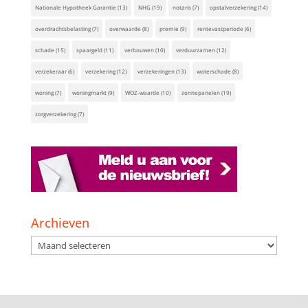
Nationale Hypotheek Garantie
(13)
NHG
(19)
notaris
(7)
opstalverzekering
(14)
overdrachtsbelasting
(7)
overwaarde
(8)
premie
(9)
rentevastperiode
(6)
schade
(15)
spaargeld
(11)
verbouwen
(10)
verduurzamen
(12)
verzekeraar
(6)
verzekering
(12)
verzekeringen
(13)
waterschade
(8)
woning
(7)
woningmarkt
(9)
WOZ-waarde
(10)
zonnepanelen
(19)
zorgverzekering
(7)
Archieven
Archieven