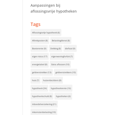
Aanpassingen bij
aflossingsvrije hypotheken
Tags
Aflossingsvrije hypotheek
(6)
Aftrekposten
(8)
Belastingdienst
(8)
Boeterente
(9)
Dekking
(8)
diefstal
(9)
eigen risico
(17)
eigenwoningforfait
(7)
energielabel
(8)
Extra aflossen
(10)
geldverstrekker
(13)
geldverstrekkers
(10)
huis
(7)
huizenbezitters
(8)
hypotheek
(34)
hypotheekrente
(16)
hypotheekschuld
(8)
hypotheken
(6)
inboedelverzekering
(21)
inkomstenbelasting
(10)