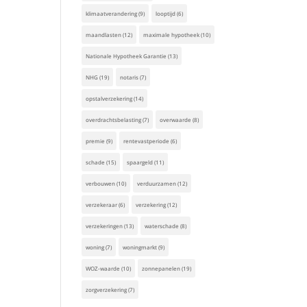
klimaatverandering
(9)
looptijd
(6)
maandlasten
(12)
maximale hypotheek
(10)
Nationale Hypotheek Garantie
(13)
NHG
(19)
notaris
(7)
opstalverzekering
(14)
overdrachtsbelasting
(7)
overwaarde
(8)
premie
(9)
rentevastperiode
(6)
schade
(15)
spaargeld
(11)
verbouwen
(10)
verduurzamen
(12)
verzekeraar
(6)
verzekering
(12)
verzekeringen
(13)
waterschade
(8)
woning
(7)
woningmarkt
(9)
WOZ-waarde
(10)
zonnepanelen
(19)
zorgverzekering
(7)