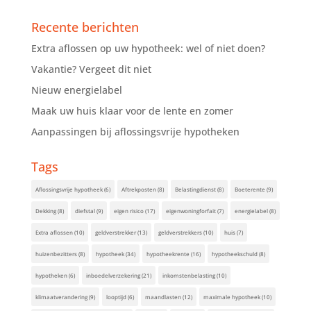
Recente berichten
Extra aflossen op uw hypotheek: wel of niet doen?
Vakantie? Vergeet dit niet
Nieuw energielabel
Maak uw huis klaar voor de lente en zomer
Aanpassingen bij aflossingsvrije hypotheken
Tags
Aflossingsvrije hypotheek
(6)
Aftrekposten
(8)
Belastingdienst
(8)
Boeterente
(9)
Dekking
(8)
diefstal
(9)
eigen risico
(17)
eigenwoningforfait
(7)
energielabel
(8)
Extra aflossen
(10)
geldverstrekker
(13)
geldverstrekkers
(10)
huis
(7)
huizenbezitters
(8)
hypotheek
(34)
hypotheekrente
(16)
hypotheekschuld
(8)
hypotheken
(6)
inboedelverzekering
(21)
inkomstenbelasting
(10)
klimaatverandering
(9)
looptijd
(6)
maandlasten
(12)
maximale hypotheek
(10)