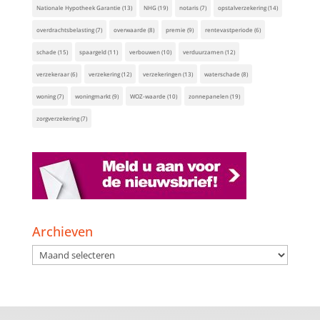
Nationale Hypotheek Garantie
(13)
NHG
(19)
notaris
(7)
opstalverzekering
(14)
overdrachtsbelasting
(7)
overwaarde
(8)
premie
(9)
rentevastperiode
(6)
schade
(15)
spaargeld
(11)
verbouwen
(10)
verduurzamen
(12)
verzekeraar
(6)
verzekering
(12)
verzekeringen
(13)
waterschade
(8)
woning
(7)
woningmarkt
(9)
WOZ-waarde
(10)
zonnepanelen
(19)
zorgverzekering
(7)
Archieven
Archieven