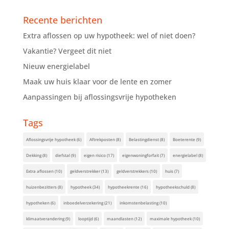
Recente berichten
Extra aflossen op uw hypotheek: wel of niet doen?
Vakantie? Vergeet dit niet
Nieuw energielabel
Maak uw huis klaar voor de lente en zomer
Aanpassingen bij aflossingsvrije hypotheken
Tags
Aflossingsvrije hypotheek
(6)
Aftrekposten
(8)
Belastingdienst
(8)
Boeterente
(9)
Dekking
(8)
diefstal
(9)
eigen risico
(17)
eigenwoningforfait
(7)
energielabel
(8)
Extra aflossen
(10)
geldverstrekker
(13)
geldverstrekkers
(10)
huis
(7)
huizenbezitters
(8)
hypotheek
(34)
hypotheekrente
(16)
hypotheekschuld
(8)
hypotheken
(6)
inboedelverzekering
(21)
inkomstenbelasting
(10)
klimaatverandering
(9)
looptijd
(6)
maandlasten
(12)
maximale hypotheek
(10)