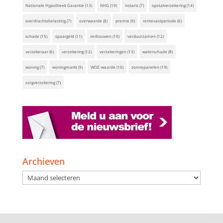
Nationale Hypotheek Garantie
(13)
NHG
(19)
notaris
(7)
opstalverzekering
(14)
overdrachtsbelasting
(7)
overwaarde
(8)
premie
(9)
rentevastperiode
(6)
schade
(15)
spaargeld
(11)
verbouwen
(10)
verduurzamen
(12)
verzekeraar
(6)
verzekering
(12)
verzekeringen
(13)
waterschade
(8)
woning
(7)
woningmarkt
(9)
WOZ-waarde
(10)
zonnepanelen
(19)
zorgverzekering
(7)
Archieven
Archieven