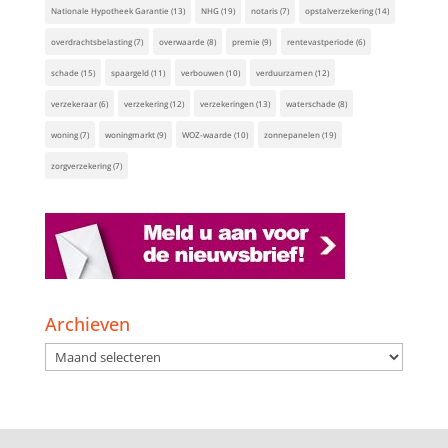
Nationale Hypotheek Garantie
(13)
NHG
(19)
notaris
(7)
opstalverzekering
(14)
overdrachtsbelasting
(7)
overwaarde
(8)
premie
(9)
rentevastperiode
(6)
schade
(15)
spaargeld
(11)
verbouwen
(10)
verduurzamen
(12)
verzekeraar
(6)
verzekering
(12)
verzekeringen
(13)
waterschade
(8)
woning
(7)
woningmarkt
(9)
WOZ-waarde
(10)
zonnepanelen
(19)
zorgverzekering
(7)
Archieven
Archieven