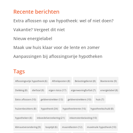
Recente berichten
Extra aflossen op uw hypotheek: wel of niet doen?
Vakantie? Vergeet dit niet
Nieuw energielabel
Maak uw huis klaar voor de lente en zomer
Aanpassingen bij aflossingsvrije hypotheken
Tags
Aflossingsvrije hypotheek
(6)
Aftrekposten
(8)
Belastingdienst
(8)
Boeterente
(9)
Dekking
(8)
diefstal
(9)
eigen risico
(17)
eigenwoningforfait
(7)
energielabel
(8)
Extra aflossen
(10)
geldverstrekker
(13)
geldverstrekkers
(10)
huis
(7)
huizenbezitters
(8)
hypotheek
(34)
hypotheekrente
(16)
hypotheekschuld
(8)
hypotheken
(6)
inboedelverzekering
(21)
inkomstenbelasting
(10)
klimaatverandering
(9)
looptijd
(6)
maandlasten
(12)
maximale hypotheek
(10)