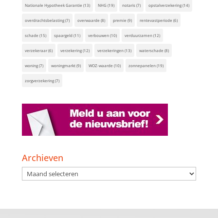
Nationale Hypotheek Garantie
(13)
NHG
(19)
notaris
(7)
opstalverzekering
(14)
overdrachtsbelasting
(7)
overwaarde
(8)
premie
(9)
rentevastperiode
(6)
schade
(15)
spaargeld
(11)
verbouwen
(10)
verduurzamen
(12)
verzekeraar
(6)
verzekering
(12)
verzekeringen
(13)
waterschade
(8)
woning
(7)
woningmarkt
(9)
WOZ-waarde
(10)
zonnepanelen
(19)
zorgverzekering
(7)
Archieven
Archieven