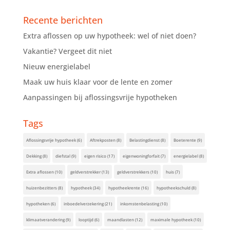
Recente berichten
Extra aflossen op uw hypotheek: wel of niet doen?
Vakantie? Vergeet dit niet
Nieuw energielabel
Maak uw huis klaar voor de lente en zomer
Aanpassingen bij aflossingsvrije hypotheken
Tags
Aflossingsvrije hypotheek
(6)
Aftrekposten
(8)
Belastingdienst
(8)
Boeterente
(9)
Dekking
(8)
diefstal
(9)
eigen risico
(17)
eigenwoningforfait
(7)
energielabel
(8)
Extra aflossen
(10)
geldverstrekker
(13)
geldverstrekkers
(10)
huis
(7)
huizenbezitters
(8)
hypotheek
(34)
hypotheekrente
(16)
hypotheekschuld
(8)
hypotheken
(6)
inboedelverzekering
(21)
inkomstenbelasting
(10)
klimaatverandering
(9)
looptijd
(6)
maandlasten
(12)
maximale hypotheek
(10)