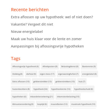
Recente berichten
Extra aflossen op uw hypotheek: wel of niet doen?
Vakantie? Vergeet dit niet
Nieuw energielabel
Maak uw huis klaar voor de lente en zomer
Aanpassingen bij aflossingsvrije hypotheken
Tags
Aflossingsvrije hypotheek
(6)
Aftrekposten
(8)
Belastingdienst
(8)
Boeterente
(9)
Dekking
(8)
diefstal
(9)
eigen risico
(17)
eigenwoningforfait
(7)
energielabel
(8)
Extra aflossen
(10)
geldverstrekker
(13)
geldverstrekkers
(10)
huis
(7)
huizenbezitters
(8)
hypotheek
(34)
hypotheekrente
(16)
hypotheekschuld
(8)
hypotheken
(6)
inboedelverzekering
(21)
inkomstenbelasting
(10)
klimaatverandering
(9)
looptijd
(6)
maandlasten
(12)
maximale hypotheek
(10)