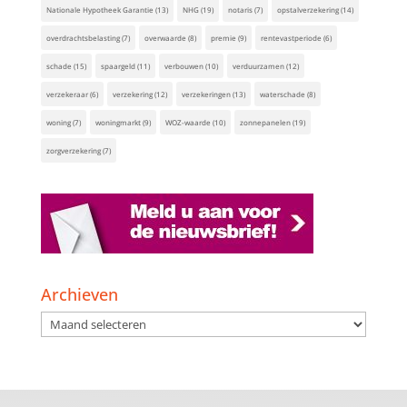
Nationale Hypotheek Garantie
(13)
NHG
(19)
notaris
(7)
opstalverzekering
(14)
overdrachtsbelasting
(7)
overwaarde
(8)
premie
(9)
rentevastperiode
(6)
schade
(15)
spaargeld
(11)
verbouwen
(10)
verduurzamen
(12)
verzekeraar
(6)
verzekering
(12)
verzekeringen
(13)
waterschade
(8)
woning
(7)
woningmarkt
(9)
WOZ-waarde
(10)
zonnepanelen
(19)
zorgverzekering
(7)
Archieven
Archieven