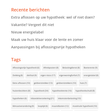
Recente berichten
Extra aflossen op uw hypotheek: wel of niet doen?
Vakantie? Vergeet dit niet
Nieuw energielabel
Maak uw huis klaar voor de lente en zomer
Aanpassingen bij aflossingsvrije hypotheken
Tags
Aflossingsvrije hypotheek
(6)
Aftrekposten
(8)
Belastingdienst
(8)
Boeterente
(9)
Dekking
(8)
diefstal
(9)
eigen risico
(17)
eigenwoningforfait
(7)
energielabel
(8)
Extra aflossen
(10)
geldverstrekker
(13)
geldverstrekkers
(10)
huis
(7)
huizenbezitters
(8)
hypotheek
(34)
hypotheekrente
(16)
hypotheekschuld
(8)
hypotheken
(6)
inboedelverzekering
(21)
inkomstenbelasting
(10)
klimaatverandering
(9)
looptijd
(6)
maandlasten
(12)
maximale hypotheek
(10)