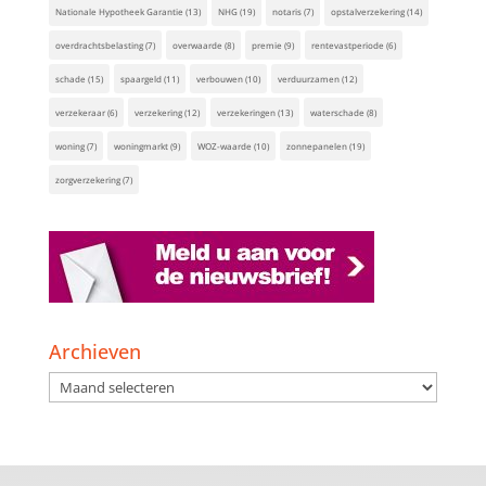
Nationale Hypotheek Garantie
(13)
NHG
(19)
notaris
(7)
opstalverzekering
(14)
overdrachtsbelasting
(7)
overwaarde
(8)
premie
(9)
rentevastperiode
(6)
schade
(15)
spaargeld
(11)
verbouwen
(10)
verduurzamen
(12)
verzekeraar
(6)
verzekering
(12)
verzekeringen
(13)
waterschade
(8)
woning
(7)
woningmarkt
(9)
WOZ-waarde
(10)
zonnepanelen
(19)
zorgverzekering
(7)
Archieven
Archieven