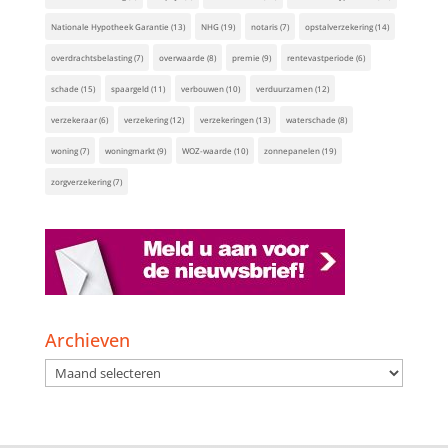
Nationale Hypotheek Garantie
(13)
NHG
(19)
notaris
(7)
opstalverzekering
(14)
overdrachtsbelasting
(7)
overwaarde
(8)
premie
(9)
rentevastperiode
(6)
schade
(15)
spaargeld
(11)
verbouwen
(10)
verduurzamen
(12)
verzekeraar
(6)
verzekering
(12)
verzekeringen
(13)
waterschade
(8)
woning
(7)
woningmarkt
(9)
WOZ-waarde
(10)
zonnepanelen
(19)
zorgverzekering
(7)
Archieven
Archieven