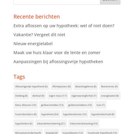
Recente berichten
Extra aflossen op uw hypotheek: wel of niet doen?
Vakantie? Vergeet dit niet
Nieuw energielabel
Maak uw huis klaar voor de lente en zomer
Aanpassingen bij aflossingsvrije hypotheken
Tags
Aflossingsvrije hypotheek
(6)
Aftrekposten
(8)
Belastingdienst
(8)
Boeterente
(9)
Dekking
(8)
diefstal
(9)
eigen risico
(17)
eigenwoningforfait
(7)
energielabel
(8)
Extra aflossen
(10)
geldverstrekker
(13)
geldverstrekkers
(10)
huis
(7)
huizenbezitters
(8)
hypotheek
(34)
hypotheekrente
(16)
hypotheekschuld
(8)
hypotheken
(6)
inboedelverzekering
(21)
inkomstenbelasting
(10)
klimaatverandering
(9)
looptijd
(6)
maandlasten
(12)
maximale hypotheek
(10)