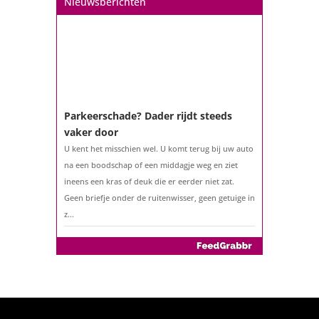
Nieuwsberichten
ouder bent?...
Parkeerschade? Dader rijdt steeds
vaker door
U kent het misschien wel. U komt terug bij uw auto
na een boodschap of een middagje weg en ziet
ineens een kras of deuk die er eerder niet zat.
Geen briefje onder de ruitenwisser, geen getuige in
z...