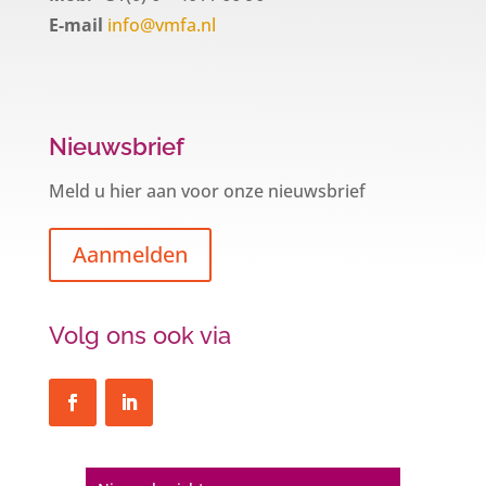
E-mail
info@vmfa.nl
Nieuwsbrief
Meld u hier aan voor onze nieuwsbrief
Aanmelden
Volg ons ook via
Een hypotheek na uw 57e? Er zijn
zeker mogelijkheden
De woningmarkt is nog steeds in beweging.
Misschien denkt u na over verhuizen, verbouwen
of het benutten van uw overwaarde. Maar hoe zit
het eigenlijk met een hypotheek als u 57 jaar of