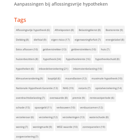
Aanpassingen bij aflossingsvrije hypotheken
Tags
Aflossingsvrije hypotheek
(6)
Aftrekposten
(8)
Belastingdienst
(8)
Boeterente
(9)
Dekking
(8)
diefstal
(9)
eigen risico
(17)
eigenwoningforfait
(7)
energielabel
(8)
Extra aflossen
(10)
geldverstrekker
(13)
geldverstrekkers
(10)
huis
(7)
huizenbezitters
(8)
hypotheek
(34)
hypotheekrente
(16)
hypotheekschuld
(8)
hypotheken
(6)
inboedelverzekering
(21)
inkomstenbelasting
(10)
klimaatverandering
(9)
looptijd
(6)
maandlasten
(12)
maximale hypotheek
(10)
Nationale Hypotheek Garantie
(13)
NHG
(19)
notaris
(7)
opstalverzekering
(14)
overdrachtsbelasting
(7)
overwaarde
(8)
premie
(9)
rentevastperiode
(6)
schade
(15)
spaargeld
(11)
verbouwen
(10)
verduurzamen
(12)
verzekeraar
(6)
verzekering
(12)
verzekeringen
(13)
waterschade
(8)
woning
(7)
woningmarkt
(9)
WOZ-waarde
(10)
zonnepanelen
(19)
zorgverzekering
(7)