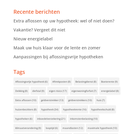
Recente berichten
Extra aflossen op uw hypotheek: wel of niet doen?
Vakantie? Vergeet dit niet
Nieuw energielabel
Maak uw huis klaar voor de lente en zomer
Aanpassingen bij aflossingsvrije hypotheken
Tags
Aflossingsvrije hypotheek
(6)
Aftrekposten
(8)
Belastingdienst
(8)
Boeterente
(9)
Dekking
(8)
diefstal
(9)
eigen risico
(17)
eigenwoningforfait
(7)
energielabel
(8)
Extra aflossen
(10)
geldverstrekker
(13)
geldverstrekkers
(10)
huis
(7)
huizenbezitters
(8)
hypotheek
(34)
hypotheekrente
(16)
hypotheekschuld
(8)
hypotheken
(6)
inboedelverzekering
(21)
inkomstenbelasting
(10)
klimaatverandering
(9)
looptijd
(6)
maandlasten
(12)
maximale hypotheek
(10)