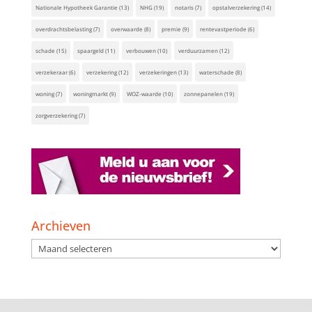
Nationale Hypotheek Garantie
(13)
NHG
(19)
notaris
(7)
opstalverzekering
(14)
overdrachtsbelasting
(7)
overwaarde
(8)
premie
(9)
rentevastperiode
(6)
schade
(15)
spaargeld
(11)
verbouwen
(10)
verduurzamen
(12)
verzekeraar
(6)
verzekering
(12)
verzekeringen
(13)
waterschade
(8)
woning
(7)
woningmarkt
(9)
WOZ-waarde
(10)
zonnepanelen
(19)
zorgverzekering
(7)
Archieven
Archieven