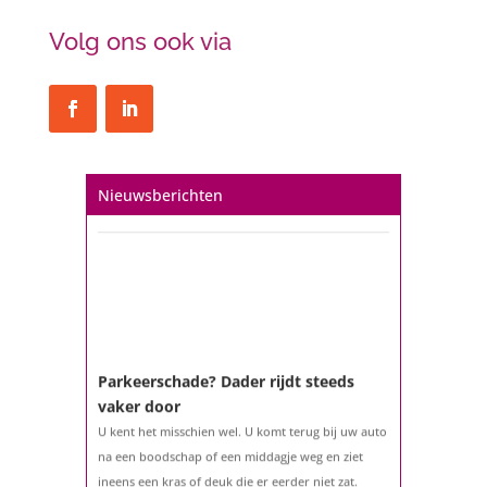
Volg ons ook via
Nieuwsberichten
Een hypotheek na uw 57e? Er zijn
zeker mogelijkheden
De woningmarkt is nog steeds in beweging.
Misschien denkt u na over verhuizen, verbouwen
of het benutten van uw overwaarde. Maar hoe zit
het eigenlijk met een hypotheek als u 57 jaar of
ouder bent?...