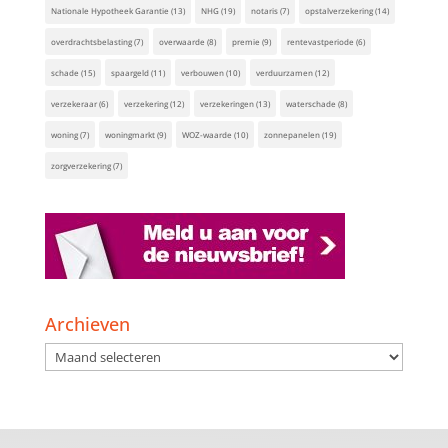
Nationale Hypotheek Garantie
(13)
NHG
(19)
notaris
(7)
opstalverzekering
(14)
overdrachtsbelasting
(7)
overwaarde
(8)
premie
(9)
rentevastperiode
(6)
schade
(15)
spaargeld
(11)
verbouwen
(10)
verduurzamen
(12)
verzekeraar
(6)
verzekering
(12)
verzekeringen
(13)
waterschade
(8)
woning
(7)
woningmarkt
(9)
WOZ-waarde
(10)
zonnepanelen
(19)
zorgverzekering
(7)
Archieven
Archieven