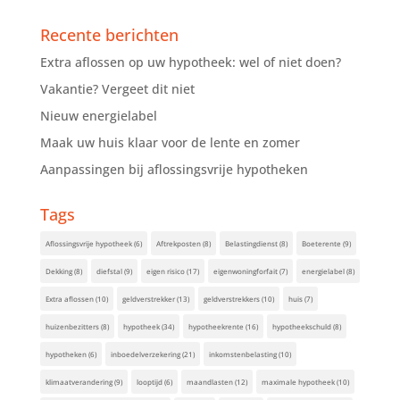
Recente berichten
Extra aflossen op uw hypotheek: wel of niet doen?
Vakantie? Vergeet dit niet
Nieuw energielabel
Maak uw huis klaar voor de lente en zomer
Aanpassingen bij aflossingsvrije hypotheken
Tags
Aflossingsvrije hypotheek
(6)
Aftrekposten
(8)
Belastingdienst
(8)
Boeterente
(9)
Dekking
(8)
diefstal
(9)
eigen risico
(17)
eigenwoningforfait
(7)
energielabel
(8)
Extra aflossen
(10)
geldverstrekker
(13)
geldverstrekkers
(10)
huis
(7)
huizenbezitters
(8)
hypotheek
(34)
hypotheekrente
(16)
hypotheekschuld
(8)
hypotheken
(6)
inboedelverzekering
(21)
inkomstenbelasting
(10)
klimaatverandering
(9)
looptijd
(6)
maandlasten
(12)
maximale hypotheek
(10)