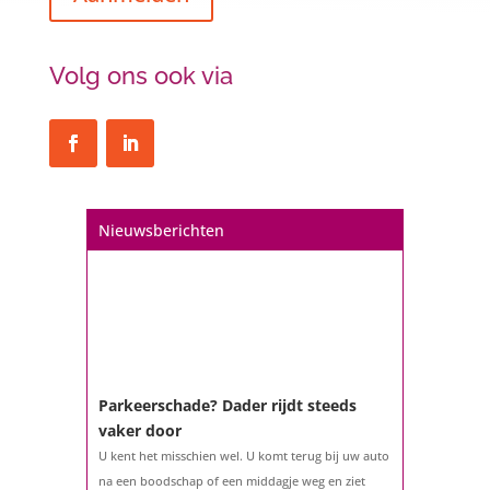
Volg ons ook via
Een hypotheek na uw 57e? Er zijn
zeker mogelijkheden
De woningmarkt is nog steeds in beweging.
Misschien denkt u na over verhuizen, verbouwen
of het benutten van uw overwaarde. Maar hoe zit
het eigenlijk met een hypotheek als u 57 jaar of
Nieuwsberichten
ouder bent?...
Parkeerschade? Dader rijdt steeds
vaker door
U kent het misschien wel. U komt terug bij uw auto
na een boodschap of een middagje weg en ziet