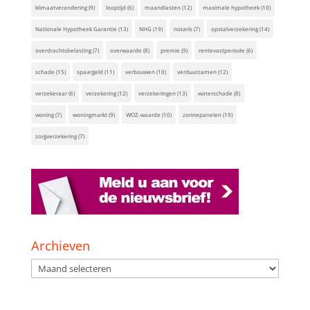
klimaatverandering
(9)
looptijd
(6)
maandlasten
(12)
maximale hypotheek
(10)
Nationale Hypotheek Garantie
(13)
NHG
(19)
notaris
(7)
opstalverzekering
(14)
overdrachtsbelasting
(7)
overwaarde
(8)
premie
(9)
rentevastperiode
(6)
schade
(15)
spaargeld
(11)
verbouwen
(10)
verduurzamen
(12)
verzekeraar
(6)
verzekering
(12)
verzekeringen
(13)
waterschade
(8)
woning
(7)
woningmarkt
(9)
WOZ-waarde
(10)
zonnepanelen
(19)
zorgverzekering
(7)
Archieven
Archieven