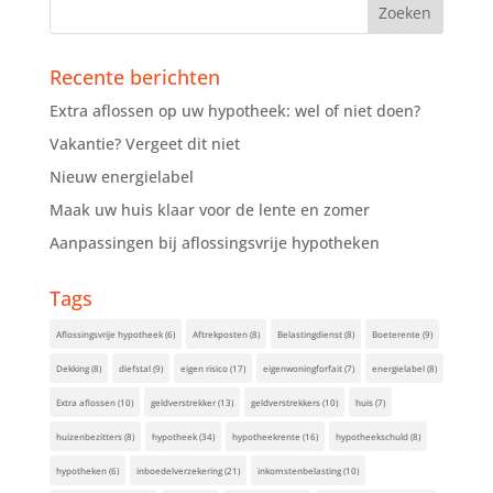
Recente berichten
Extra aflossen op uw hypotheek: wel of niet doen?
Vakantie? Vergeet dit niet
Nieuw energielabel
Maak uw huis klaar voor de lente en zomer
Aanpassingen bij aflossingsvrije hypotheken
Tags
Aflossingsvrije hypotheek
(6)
Aftrekposten
(8)
Belastingdienst
(8)
Boeterente
(9)
Dekking
(8)
diefstal
(9)
eigen risico
(17)
eigenwoningforfait
(7)
energielabel
(8)
Extra aflossen
(10)
geldverstrekker
(13)
geldverstrekkers
(10)
huis
(7)
huizenbezitters
(8)
hypotheek
(34)
hypotheekrente
(16)
hypotheekschuld
(8)
hypotheken
(6)
inboedelverzekering
(21)
inkomstenbelasting
(10)