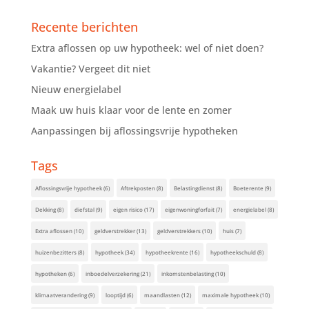
Recente berichten
Extra aflossen op uw hypotheek: wel of niet doen?
Vakantie? Vergeet dit niet
Nieuw energielabel
Maak uw huis klaar voor de lente en zomer
Aanpassingen bij aflossingsvrije hypotheken
Tags
Aflossingsvrije hypotheek
(6)
Aftrekposten
(8)
Belastingdienst
(8)
Boeterente
(9)
Dekking
(8)
diefstal
(9)
eigen risico
(17)
eigenwoningforfait
(7)
energielabel
(8)
Extra aflossen
(10)
geldverstrekker
(13)
geldverstrekkers
(10)
huis
(7)
huizenbezitters
(8)
hypotheek
(34)
hypotheekrente
(16)
hypotheekschuld
(8)
hypotheken
(6)
inboedelverzekering
(21)
inkomstenbelasting
(10)
klimaatverandering
(9)
looptijd
(6)
maandlasten
(12)
maximale hypotheek
(10)