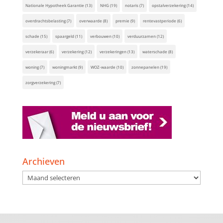
Nationale Hypotheek Garantie
(13)
NHG
(19)
notaris
(7)
opstalverzekering
(14)
overdrachtsbelasting
(7)
overwaarde
(8)
premie
(9)
rentevastperiode
(6)
schade
(15)
spaargeld
(11)
verbouwen
(10)
verduurzamen
(12)
verzekeraar
(6)
verzekering
(12)
verzekeringen
(13)
waterschade
(8)
woning
(7)
woningmarkt
(9)
WOZ-waarde
(10)
zonnepanelen
(19)
zorgverzekering
(7)
Archieven
Archieven