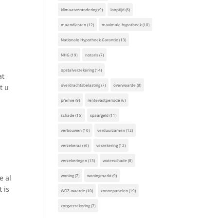
klimaatverandering
(9)
looptijd
(6)
maandlasten
(12)
maximale hypotheek
(10)
Nationale Hypotheek Garantie
(13)
NHG
(19)
notaris
(7)
opstalverzekering
(14)
at
overdrachtsbelasting
(7)
overwaarde
(8)
t u
premie
(9)
rentevastperiode
(6)
schade
(15)
spaargeld
(11)
verbouwen
(10)
verduurzamen
(12)
verzekeraar
(6)
verzekering
(12)
verzekeringen
(13)
waterschade
(8)
woning
(7)
woningmarkt
(9)
e al
 is
WOZ-waarde
(10)
zonnepanelen
(19)
zorgverzekering
(7)