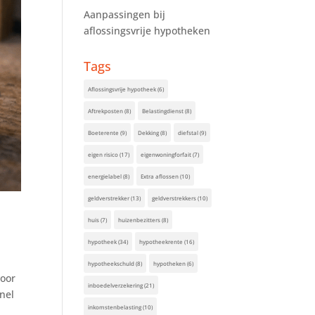
Aanpassingen bij
aflossingsvrije hypotheken
Tags
Aflossingsvrije hypotheek
(6)
Aftrekposten
(8)
Belastingdienst
(8)
Boeterente
(9)
Dekking
(8)
diefstal
(9)
eigen risico
(17)
eigenwoningforfait
(7)
energielabel
(8)
Extra aflossen
(10)
geldverstrekker
(13)
geldverstrekkers
(10)
huis
(7)
huizenbezitters
(8)
hypotheek
(34)
hypotheekrente
(16)
hypotheekschuld
(8)
hypotheken
(6)
voor
inboedelverzekering
(21)
nel
inkomstenbelasting
(10)