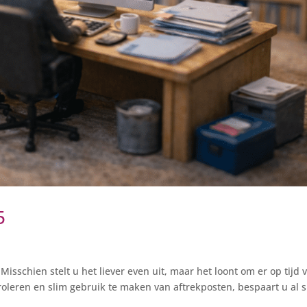
5
isschien stelt u het liever even uit, maar het loont om er op tijd 
roleren en slim gebruik te maken van aftrekposten, bespaart u al s