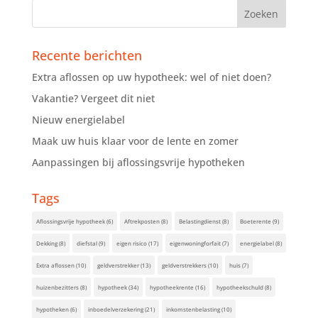
Recente berichten
Extra aflossen op uw hypotheek: wel of niet doen?
Vakantie? Vergeet dit niet
Nieuw energielabel
Maak uw huis klaar voor de lente en zomer
Aanpassingen bij aflossingsvrije hypotheken
Tags
Aflossingsvrije hypotheek
(6)
Aftrekposten
(8)
Belastingdienst
(8)
Boeterente
(9)
Dekking
(8)
diefstal
(9)
eigen risico
(17)
eigenwoningforfait
(7)
energielabel
(8)
Extra aflossen
(10)
geldverstrekker
(13)
geldverstrekkers
(10)
huis
(7)
huizenbezitters
(8)
hypotheek
(34)
hypotheekrente
(16)
hypotheekschuld
(8)
hypotheken
(6)
inboedelverzekering
(21)
inkomstenbelasting
(10)