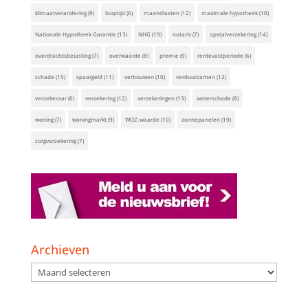
klimaatverandering
(9)
looptijd
(6)
maandlasten
(12)
maximale hypotheek
(10)
Nationale Hypotheek Garantie
(13)
NHG
(19)
notaris
(7)
opstalverzekering
(14)
overdrachtsbelasting
(7)
overwaarde
(8)
premie
(9)
rentevastperiode
(6)
schade
(15)
spaargeld
(11)
verbouwen
(10)
verduurzamen
(12)
verzekeraar
(6)
verzekering
(12)
verzekeringen
(13)
waterschade
(8)
woning
(7)
woningmarkt
(9)
WOZ-waarde
(10)
zonnepanelen
(19)
zorgverzekering
(7)
Archieven
Archieven