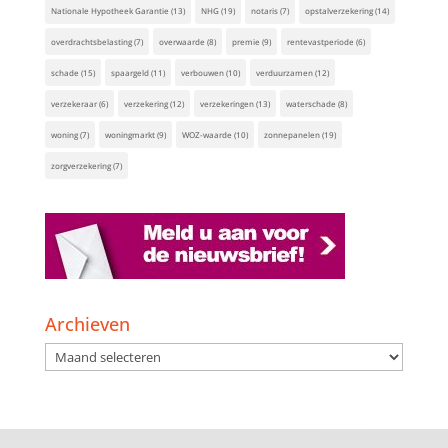
Nationale Hypotheek Garantie
(13)
NHG
(19)
notaris
(7)
opstalverzekering
(14)
overdrachtsbelasting
(7)
overwaarde
(8)
premie
(9)
rentevastperiode
(6)
schade
(15)
spaargeld
(11)
verbouwen
(10)
verduurzamen
(12)
verzekeraar
(6)
verzekering
(12)
verzekeringen
(13)
waterschade
(8)
woning
(7)
woningmarkt
(9)
WOZ-waarde
(10)
zonnepanelen
(19)
zorgverzekering
(7)
Archieven
Archieven