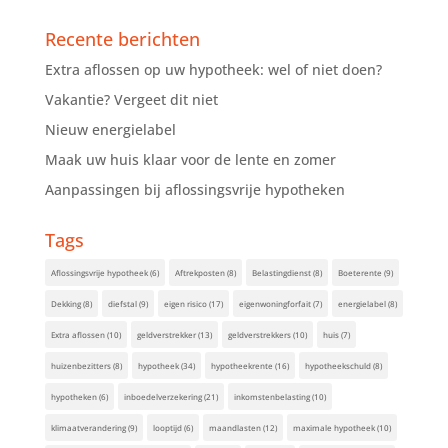
Recente berichten
Extra aflossen op uw hypotheek: wel of niet doen?
Vakantie? Vergeet dit niet
Nieuw energielabel
Maak uw huis klaar voor de lente en zomer
Aanpassingen bij aflossingsvrije hypotheken
Tags
Aflossingsvrije hypotheek
(6)
Aftrekposten
(8)
Belastingdienst
(8)
Boeterente
(9)
Dekking
(8)
diefstal
(9)
eigen risico
(17)
eigenwoningforfait
(7)
energielabel
(8)
Extra aflossen
(10)
geldverstrekker
(13)
geldverstrekkers
(10)
huis
(7)
huizenbezitters
(8)
hypotheek
(34)
hypotheekrente
(16)
hypotheekschuld
(8)
hypotheken
(6)
inboedelverzekering
(21)
inkomstenbelasting
(10)
klimaatverandering
(9)
looptijd
(6)
maandlasten
(12)
maximale hypotheek
(10)