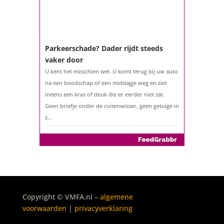
Parkeerschade? Dader rijdt steeds
vaker door
U kent het misschien wel. U komt terug bij uw auto
na een boodschap of een middagje weg en ziet
ineens een kras of deuk die er eerder niet zat.
Geen briefje onder de ruitenwisser, geen getuige in
z...
De belastingaangifte 2025
Copyright © VMFA.nl –
algemene
Het is weer zover: sinds 1 maart 2026 kunt u uw
voorwaarden
|
privacyverklaring
belastingaangifte over 2025 indienen. Geen klus