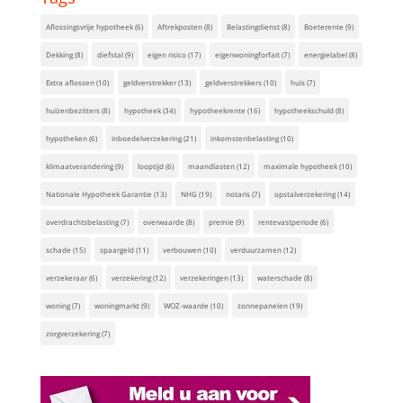
Aflossingsvrije hypotheek
(6)
Aftrekposten
(8)
Belastingdienst
(8)
Boeterente
(9)
Dekking
(8)
diefstal
(9)
eigen risico
(17)
eigenwoningforfait
(7)
energielabel
(8)
Extra aflossen
(10)
geldverstrekker
(13)
geldverstrekkers
(10)
huis
(7)
huizenbezitters
(8)
hypotheek
(34)
hypotheekrente
(16)
hypotheekschuld
(8)
hypotheken
(6)
inboedelverzekering
(21)
inkomstenbelasting
(10)
klimaatverandering
(9)
looptijd
(6)
maandlasten
(12)
maximale hypotheek
(10)
Nationale Hypotheek Garantie
(13)
NHG
(19)
notaris
(7)
opstalverzekering
(14)
overdrachtsbelasting
(7)
overwaarde
(8)
premie
(9)
rentevastperiode
(6)
schade
(15)
spaargeld
(11)
verbouwen
(10)
verduurzamen
(12)
verzekeraar
(6)
verzekering
(12)
verzekeringen
(13)
waterschade
(8)
woning
(7)
woningmarkt
(9)
WOZ-waarde
(10)
zonnepanelen
(19)
zorgverzekering
(7)