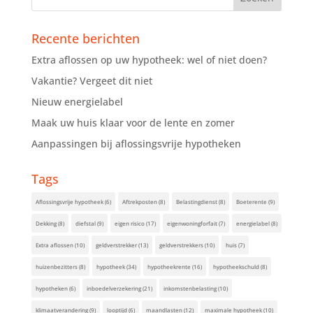
Recente berichten
Extra aflossen op uw hypotheek: wel of niet doen?
Vakantie? Vergeet dit niet
Nieuw energielabel
Maak uw huis klaar voor de lente en zomer
Aanpassingen bij aflossingsvrije hypotheken
Tags
Aflossingsvrije hypotheek
(6)
Aftrekposten
(8)
Belastingdienst
(8)
Boeterente
(9)
Dekking
(8)
diefstal
(9)
eigen risico
(17)
eigenwoningforfait
(7)
energielabel
(8)
Extra aflossen
(10)
geldverstrekker
(13)
geldverstrekkers
(10)
huis
(7)
huizenbezitters
(8)
hypotheek
(34)
hypotheekrente
(16)
hypotheekschuld
(8)
hypotheken
(6)
inboedelverzekering
(21)
inkomstenbelasting
(10)
klimaatverandering
(9)
looptijd
(6)
maandlasten
(12)
maximale hypotheek
(10)