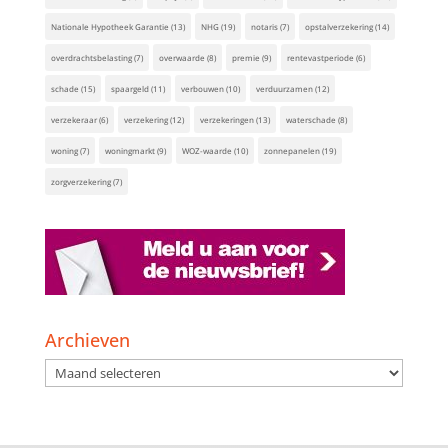
Nationale Hypotheek Garantie
(13)
NHG
(19)
notaris
(7)
opstalverzekering
(14)
overdrachtsbelasting
(7)
overwaarde
(8)
premie
(9)
rentevastperiode
(6)
schade
(15)
spaargeld
(11)
verbouwen
(10)
verduurzamen
(12)
verzekeraar
(6)
verzekering
(12)
verzekeringen
(13)
waterschade
(8)
woning
(7)
woningmarkt
(9)
WOZ-waarde
(10)
zonnepanelen
(19)
zorgverzekering
(7)
Archieven
Archieven