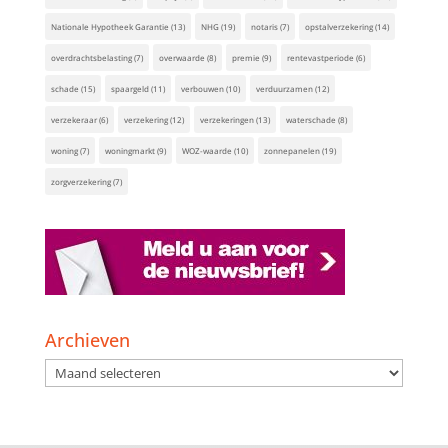
Nationale Hypotheek Garantie
(13)
NHG
(19)
notaris
(7)
opstalverzekering
(14)
overdrachtsbelasting
(7)
overwaarde
(8)
premie
(9)
rentevastperiode
(6)
schade
(15)
spaargeld
(11)
verbouwen
(10)
verduurzamen
(12)
verzekeraar
(6)
verzekering
(12)
verzekeringen
(13)
waterschade
(8)
woning
(7)
woningmarkt
(9)
WOZ-waarde
(10)
zonnepanelen
(19)
zorgverzekering
(7)
Archieven
Archieven