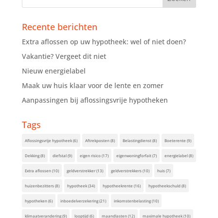
Recente berichten
Extra aflossen op uw hypotheek: wel of niet doen?
Vakantie? Vergeet dit niet
Nieuw energielabel
Maak uw huis klaar voor de lente en zomer
Aanpassingen bij aflossingsvrije hypotheken
Tags
Aflossingsvrije hypotheek
(6)
Aftrekposten
(8)
Belastingdienst
(8)
Boeterente
(9)
Dekking
(8)
diefstal
(9)
eigen risico
(17)
eigenwoningforfait
(7)
energielabel
(8)
Extra aflossen
(10)
geldverstrekker
(13)
geldverstrekkers
(10)
huis
(7)
huizenbezitters
(8)
hypotheek
(34)
hypotheekrente
(16)
hypotheekschuld
(8)
hypotheken
(6)
inboedelverzekering
(21)
inkomstenbelasting
(10)
klimaatverandering
(9)
looptijd
(6)
maandlasten
(12)
maximale hypotheek
(10)