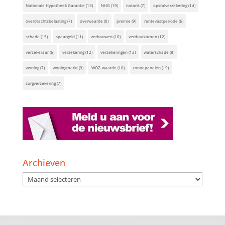
Nationale Hypotheek Garantie
(13)
NHG
(19)
notaris
(7)
opstalverzekering
(14)
overdrachtsbelasting
(7)
overwaarde
(8)
premie
(9)
rentevastperiode
(6)
schade
(15)
spaargeld
(11)
verbouwen
(10)
verduurzamen
(12)
verzekeraar
(6)
verzekering
(12)
verzekeringen
(13)
waterschade
(8)
woning
(7)
woningmarkt
(9)
WOZ-waarde
(10)
zonnepanelen
(19)
zorgverzekering
(7)
Archieven
Archieven