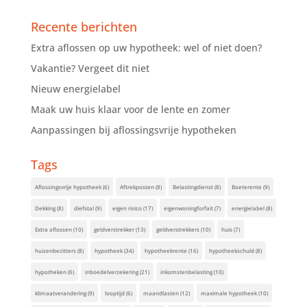
Recente berichten
Extra aflossen op uw hypotheek: wel of niet doen?
Vakantie? Vergeet dit niet
Nieuw energielabel
Maak uw huis klaar voor de lente en zomer
Aanpassingen bij aflossingsvrije hypotheken
Tags
Aflossingsvrije hypotheek
(6)
Aftrekposten
(8)
Belastingdienst
(8)
Boeterente
(9)
Dekking
(8)
diefstal
(9)
eigen risico
(17)
eigenwoningforfait
(7)
energielabel
(8)
Extra aflossen
(10)
geldverstrekker
(13)
geldverstrekkers
(10)
huis
(7)
huizenbezitters
(8)
hypotheek
(34)
hypotheekrente
(16)
hypotheekschuld
(8)
hypotheken
(6)
inboedelverzekering
(21)
inkomstenbelasting
(10)
klimaatverandering
(9)
looptijd
(6)
maandlasten
(12)
maximale hypotheek
(10)