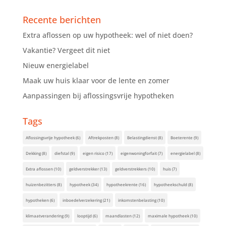
Recente berichten
Extra aflossen op uw hypotheek: wel of niet doen?
Vakantie? Vergeet dit niet
Nieuw energielabel
Maak uw huis klaar voor de lente en zomer
Aanpassingen bij aflossingsvrije hypotheken
Tags
Aflossingsvrije hypotheek
(6)
Aftrekposten
(8)
Belastingdienst
(8)
Boeterente
(9)
Dekking
(8)
diefstal
(9)
eigen risico
(17)
eigenwoningforfait
(7)
energielabel
(8)
Extra aflossen
(10)
geldverstrekker
(13)
geldverstrekkers
(10)
huis
(7)
huizenbezitters
(8)
hypotheek
(34)
hypotheekrente
(16)
hypotheekschuld
(8)
hypotheken
(6)
inboedelverzekering
(21)
inkomstenbelasting
(10)
klimaatverandering
(9)
looptijd
(6)
maandlasten
(12)
maximale hypotheek
(10)