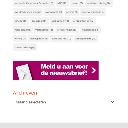
Nationale Hypotheek Garantie
(13)
NHG
(19)
notaris
(7)
opstalverzekering
(14)
overdrachtsbelasting
(7)
overwaarde
(8)
premie
(9)
rentevastperiode
(6)
schade
(15)
spaargeld
(11)
verbouwen
(10)
verduurzamen
(12)
verzekeraar
(6)
verzekering
(12)
verzekeringen
(13)
waterschade
(8)
woning
(7)
woningmarkt
(9)
WOZ-waarde
(10)
zonnepanelen
(19)
zorgverzekering
(7)
Archieven
Archieven