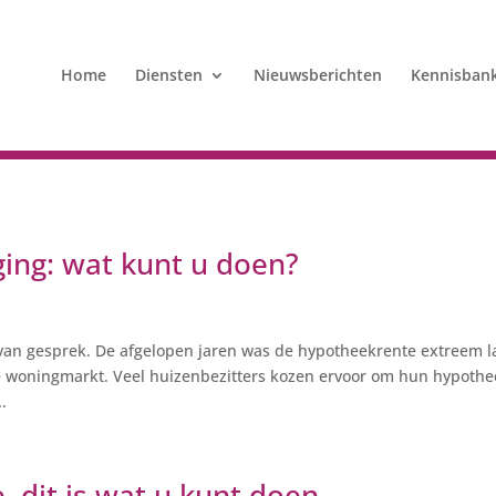
Home
Diensten
Nieuwsberichten
Kennisban
ing: wat kunt u doen?
van gesprek. De afgelopen jaren was de hypotheekrente extreem l
e woningmarkt. Veel huizenbezitters kozen ervoor om hun hypoth
..
 dit is wat u kunt doen