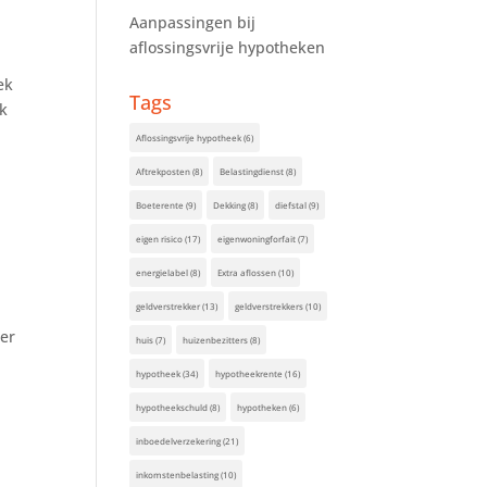
Aanpassingen bij
aflossingsvrije hypotheken
ek
Tags
jk
Aflossingsvrije hypotheek
(6)
Aftrekposten
(8)
Belastingdienst
(8)
Boeterente
(9)
Dekking
(8)
diefstal
(9)
eigen risico
(17)
eigenwoningforfait
(7)
energielabel
(8)
Extra aflossen
(10)
geldverstrekker
(13)
geldverstrekkers
(10)
ger
huis
(7)
huizenbezitters
(8)
hypotheek
(34)
hypotheekrente
(16)
hypotheekschuld
(8)
hypotheken
(6)
inboedelverzekering
(21)
inkomstenbelasting
(10)