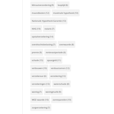
klimaatverandering
(9)
looptijd
(6)
maandlasten
(12)
maximale hypotheek
(10)
Nationale Hypotheek Garantie
(13)
NHG
(19)
notaris
(7)
opstalverzekering
(14)
overdrachtsbelasting
(7)
overwaarde
(8)
premie
(9)
rentevastperiode
(6)
schade
(15)
spaargeld
(11)
verbouwen
(10)
verduurzamen
(12)
verzekeraar
(6)
verzekering
(12)
verzekeringen
(13)
waterschade
(8)
woning
(7)
woningmarkt
(9)
WOZ-waarde
(10)
zonnepanelen
(19)
zorgverzekering
(7)