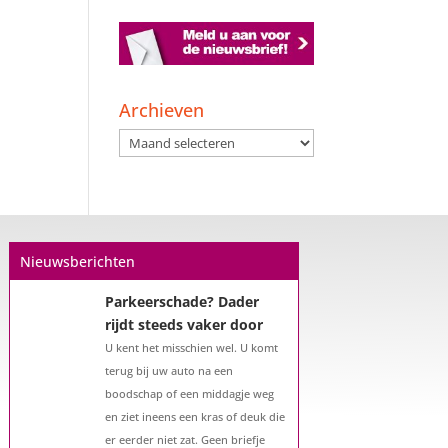
Een hypotheek na uw
57e? Er zijn zeker
mogelijkheden
Archieven
De woningmarkt is nog steeds in
Archieven
beweging. Misschien denkt u na
over verhuizen, verbouwen of het
benutten van uw overwaarde.
Maar hoe zit het eigenlijk met een
hypotheek als u 57 jaar of ouder
Nieuwsberichten
bent?...
Parkeerschade? Dader
rijdt steeds vaker door
U kent het misschien wel. U komt
terug bij uw auto na een
boodschap of een middagje weg
en ziet ineens een kras of deuk die
er eerder niet zat. Geen briefje