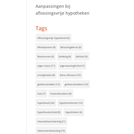
Aanpassingen bij
aflossingsvrije hypotheken
Tags
Aflossingsvrije hypotheek
(6)
Aftrekposten
(8)
Belastingdienst
(8)
Boeterente
(9)
Dekking
(8)
diefstal
(9)
eigen risico
(17)
eigenwoningforfait
(7)
energielabel
(8)
Extra aflossen
(10)
geldverstrekker
(13)
geldverstrekkers
(10)
huis
(7)
huizenbezitters
(8)
hypotheek
(34)
hypotheekrente
(16)
hypotheekschuld
(8)
hypotheken
(6)
inboedelverzekering
(21)
inkomstenbelasting
(10)