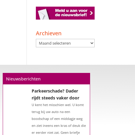
Een hypotheek na uw
57e? Er zijn zeker
mogelijkheden
Archieven
De woningmarkt is nog steeds in
Archieven
beweging. Misschien denkt u na
over verhuizen, verbouwen of het
benutten van uw overwaarde.
Maar hoe zit het eigenlijk met een
hypotheek als u 57 jaar of ouder
Nieuwsberichten
bent?...
Parkeerschade? Dader
rijdt steeds vaker door
U kent het misschien wel. U komt
terug bij uw auto na een
boodschap of een middagje weg
en ziet ineens een kras of deuk die
er eerder niet zat. Geen briefje