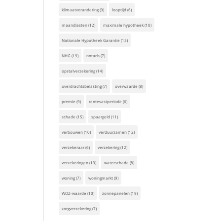
klimaatverandering
(9)
looptijd
(6)
maandlasten
(12)
maximale hypotheek
(10)
Nationale Hypotheek Garantie
(13)
NHG
(19)
notaris
(7)
opstalverzekering
(14)
overdrachtsbelasting
(7)
overwaarde
(8)
premie
(9)
rentevastperiode
(6)
schade
(15)
spaargeld
(11)
verbouwen
(10)
verduurzamen
(12)
verzekeraar
(6)
verzekering
(12)
verzekeringen
(13)
waterschade
(8)
woning
(7)
woningmarkt
(9)
WOZ-waarde
(10)
zonnepanelen
(19)
zorgverzekering
(7)