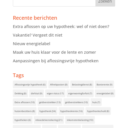
Recente berichten
Extra aflossen op uw hypotheek: wel of niet doen?
Vakantie? Vergeet dit niet
Nieuw energielabel
Maak uw huis klaar voor de lente en zomer
Aanpassingen bij aflossingsvrije hypotheken
Tags
Aflossingsvrije hypotheek
(6)
Aftrekposten
(8)
Belastingdienst
(8)
Boeterente
(9)
Dekking
(8)
diefstal
(9)
eigen risico
(17)
eigenwoningforfait
(7)
energielabel
(8)
Extra aflossen
(10)
geldverstrekker
(13)
geldverstrekkers
(10)
huis
(7)
huizenbezitters
(8)
hypotheek
(34)
hypotheekrente
(16)
hypotheekschuld
(8)
hypotheken
(6)
inboedelverzekering
(21)
inkomstenbelasting
(10)