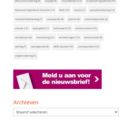
klimaatverandering
(9)
looptijd
(6)
maandlasten
(12)
maximale hypotheek
(10)
Nationale Hypotheek Garantie
(13)
NHG
(19)
notaris
(7)
opstalverzekering
(14)
overdrachtsbelasting
(7)
overwaarde
(8)
premie
(9)
rentevastperiode
(6)
schade
(15)
spaargeld
(11)
verbouwen
(10)
verduurzamen
(12)
verzekeraar
(6)
verzekering
(12)
verzekeringen
(13)
waterschade
(8)
woning
(7)
woningmarkt
(9)
WOZ-waarde
(10)
zonnepanelen
(19)
zorgverzekering
(7)
Archieven
Archieven