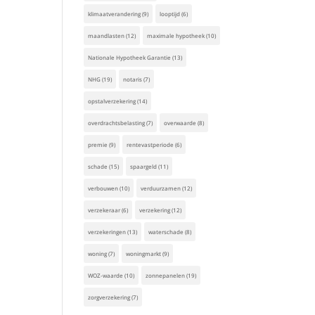
klimaatverandering
(9)
looptijd
(6)
maandlasten
(12)
maximale hypotheek
(10)
Nationale Hypotheek Garantie
(13)
NHG
(19)
notaris
(7)
opstalverzekering
(14)
overdrachtsbelasting
(7)
overwaarde
(8)
premie
(9)
rentevastperiode
(6)
schade
(15)
spaargeld
(11)
verbouwen
(10)
verduurzamen
(12)
verzekeraar
(6)
verzekering
(12)
verzekeringen
(13)
waterschade
(8)
woning
(7)
woningmarkt
(9)
WOZ-waarde
(10)
zonnepanelen
(19)
zorgverzekering
(7)