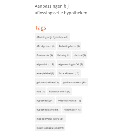
Aanpassingen bij
aflossingsvrije hypotheken
Tags
Aflossingsvrije hypotheek
(6)
Aftrekposten
(8)
Belastingdienst
(8)
Boeterente
(9)
Dekking
(8)
diefstal
(9)
eigen risico
(17)
eigenwoningforfait
(7)
energielabel
(8)
Extra aflossen
(10)
geldverstrekker
(13)
geldverstrekkers
(10)
huis
(7)
huizenbezitters
(8)
hypotheek
(34)
hypotheekrente
(16)
hypotheekschuld
(8)
hypotheken
(6)
inboedelverzekering
(21)
inkomstenbelasting
(10)