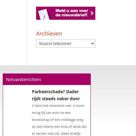
Een hypotheek na uw
57e? Er zijn zeker
mogelijkheden
Archieven
De woningmarkt is nog steeds in
Archieven
beweging. Misschien denkt u na
over verhuizen, verbouwen of het
benutten van uw overwaarde.
Maar hoe zit het eigenlijk met een
hypotheek als u 57 jaar of ouder
Nieuwsberichten
bent?...
Parkeerschade? Dader
rijdt steeds vaker door
U kent het misschien wel. U komt
terug bij uw auto na een
boodschap of een middagje weg
en ziet ineens een kras of deuk die
er eerder niet zat. Geen briefje