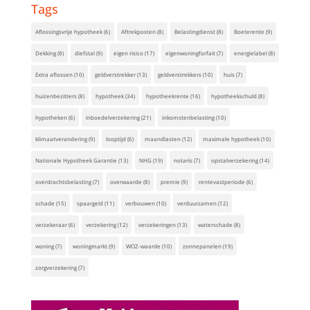
Tags
Aflossingsvrije hypotheek
(6)
Aftrekposten
(8)
Belastingdienst
(8)
Boeterente
(9)
Dekking
(8)
diefstal
(9)
eigen risico
(17)
eigenwoningforfait
(7)
energielabel
(8)
Extra aflossen
(10)
geldverstrekker
(13)
geldverstrekkers
(10)
huis
(7)
huizenbezitters
(8)
hypotheek
(34)
hypotheekrente
(16)
hypotheekschuld
(8)
hypotheken
(6)
inboedelverzekering
(21)
inkomstenbelasting
(10)
klimaatverandering
(9)
looptijd
(6)
maandlasten
(12)
maximale hypotheek
(10)
Nationale Hypotheek Garantie
(13)
NHG
(19)
notaris
(7)
opstalverzekering
(14)
overdrachtsbelasting
(7)
overwaarde
(8)
premie
(9)
rentevastperiode
(6)
schade
(15)
spaargeld
(11)
verbouwen
(10)
verduurzamen
(12)
verzekeraar
(6)
verzekering
(12)
verzekeringen
(13)
waterschade
(8)
woning
(7)
woningmarkt
(9)
WOZ-waarde
(10)
zonnepanelen
(19)
zorgverzekering
(7)