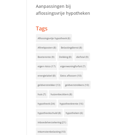
Aanpassingen bij
aflossingsvrije hypotheken
Tags
Aflossingsvrije hypotheek
(6)
Aftrekposten
(8)
Belastingdienst
(8)
Boeterente
(9)
Dekking
(8)
diefstal
(9)
eigen risico
(17)
eigenwoningforfait
(7)
energielabel
(8)
Extra aflossen
(10)
geldverstrekker
(13)
geldverstrekkers
(10)
huis
(7)
huizenbezitters
(8)
hypotheek
(34)
hypotheekrente
(16)
hypotheekschuld
(8)
hypotheken
(6)
inboedelverzekering
(21)
inkomstenbelasting
(10)