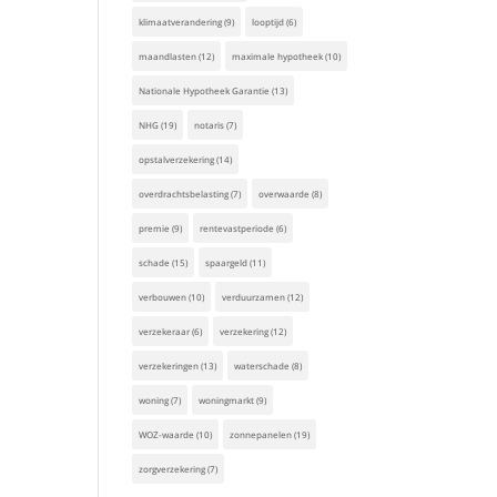
klimaatverandering
(9)
looptijd
(6)
maandlasten
(12)
maximale hypotheek
(10)
Nationale Hypotheek Garantie
(13)
NHG
(19)
notaris
(7)
opstalverzekering
(14)
overdrachtsbelasting
(7)
overwaarde
(8)
premie
(9)
rentevastperiode
(6)
schade
(15)
spaargeld
(11)
verbouwen
(10)
verduurzamen
(12)
verzekeraar
(6)
verzekering
(12)
verzekeringen
(13)
waterschade
(8)
woning
(7)
woningmarkt
(9)
WOZ-waarde
(10)
zonnepanelen
(19)
zorgverzekering
(7)