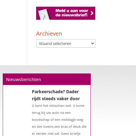
Een hypotheek na uw
57e? Er zijn zeker
mogelijkheden
Archieven
De woningmarkt is nog steeds in
Archieven
beweging. Misschien denkt u na
over verhuizen, verbouwen of het
benutten van uw overwaarde.
Maar hoe zit het eigenlijk met een
hypotheek als u 57 jaar of ouder
Nieuwsberichten
bent?...
Parkeerschade? Dader
rijdt steeds vaker door
U kent het misschien wel. U komt
terug bij uw auto na een
boodschap of een middagje weg
en ziet ineens een kras of deuk die
er eerder niet zat. Geen briefje