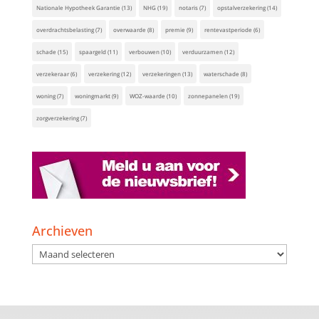
Nationale Hypotheek Garantie
(13)
NHG
(19)
notaris
(7)
opstalverzekering
(14)
overdrachtsbelasting
(7)
overwaarde
(8)
premie
(9)
rentevastperiode
(6)
schade
(15)
spaargeld
(11)
verbouwen
(10)
verduurzamen
(12)
verzekeraar
(6)
verzekering
(12)
verzekeringen
(13)
waterschade
(8)
woning
(7)
woningmarkt
(9)
WOZ-waarde
(10)
zonnepanelen
(19)
zorgverzekering
(7)
Archieven
Archieven