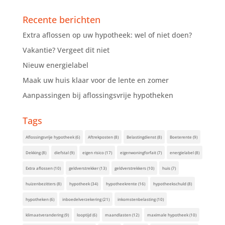
Recente berichten
Extra aflossen op uw hypotheek: wel of niet doen?
Vakantie? Vergeet dit niet
Nieuw energielabel
Maak uw huis klaar voor de lente en zomer
Aanpassingen bij aflossingsvrije hypotheken
Tags
Aflossingsvrije hypotheek
(6)
Aftrekposten
(8)
Belastingdienst
(8)
Boeterente
(9)
Dekking
(8)
diefstal
(9)
eigen risico
(17)
eigenwoningforfait
(7)
energielabel
(8)
Extra aflossen
(10)
geldverstrekker
(13)
geldverstrekkers
(10)
huis
(7)
huizenbezitters
(8)
hypotheek
(34)
hypotheekrente
(16)
hypotheekschuld
(8)
hypotheken
(6)
inboedelverzekering
(21)
inkomstenbelasting
(10)
klimaatverandering
(9)
looptijd
(6)
maandlasten
(12)
maximale hypotheek
(10)