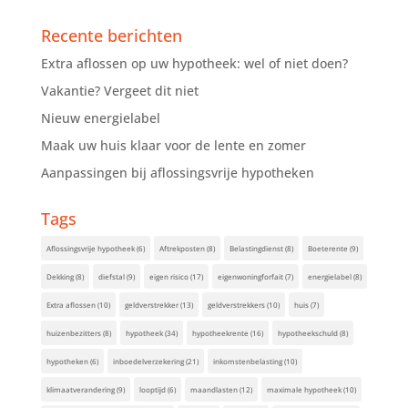
Recente berichten
Extra aflossen op uw hypotheek: wel of niet doen?
Vakantie? Vergeet dit niet
Nieuw energielabel
Maak uw huis klaar voor de lente en zomer
Aanpassingen bij aflossingsvrije hypotheken
Tags
Aflossingsvrije hypotheek
(6)
Aftrekposten
(8)
Belastingdienst
(8)
Boeterente
(9)
Dekking
(8)
diefstal
(9)
eigen risico
(17)
eigenwoningforfait
(7)
energielabel
(8)
Extra aflossen
(10)
geldverstrekker
(13)
geldverstrekkers
(10)
huis
(7)
huizenbezitters
(8)
hypotheek
(34)
hypotheekrente
(16)
hypotheekschuld
(8)
hypotheken
(6)
inboedelverzekering
(21)
inkomstenbelasting
(10)
klimaatverandering
(9)
looptijd
(6)
maandlasten
(12)
maximale hypotheek
(10)