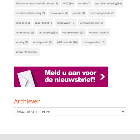
Nationale Hypotheek Garantie
(13)
NHG
(19)
notaris
(7)
opstalverzekering
(14)
overdrachtsbelasting
(7)
overwaarde
(8)
premie
(9)
rentevastperiode
(6)
schade
(15)
spaargeld
(11)
verbouwen
(10)
verduurzamen
(12)
verzekeraar
(6)
verzekering
(12)
verzekeringen
(13)
waterschade
(8)
woning
(7)
woningmarkt
(9)
WOZ-waarde
(10)
zonnepanelen
(19)
zorgverzekering
(7)
Archieven
Archieven