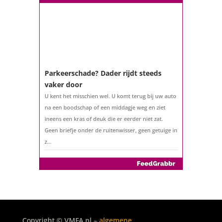
Parkeerschade? Dader rijdt steeds
vaker door
U kent het misschien wel. U komt terug bij uw auto
na een boodschap of een middagje weg en ziet
ineens een kras of deuk die er eerder niet zat.
Geen briefje onder de ruitenwisser, geen getuige in
z...
De belastingaangifte 2025
Copyright © VMFA.nl –
algemene