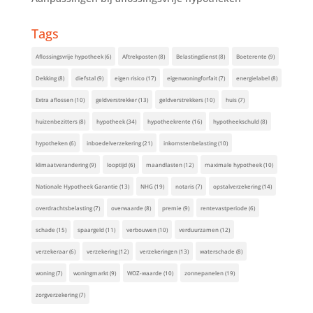
Tags
Aflossingsvrije hypotheek
(6)
Aftrekposten
(8)
Belastingdienst
(8)
Boeterente
(9)
Dekking
(8)
diefstal
(9)
eigen risico
(17)
eigenwoningforfait
(7)
energielabel
(8)
Extra aflossen
(10)
geldverstrekker
(13)
geldverstrekkers
(10)
huis
(7)
huizenbezitters
(8)
hypotheek
(34)
hypotheekrente
(16)
hypotheekschuld
(8)
hypotheken
(6)
inboedelverzekering
(21)
inkomstenbelasting
(10)
klimaatverandering
(9)
looptijd
(6)
maandlasten
(12)
maximale hypotheek
(10)
Nationale Hypotheek Garantie
(13)
NHG
(19)
notaris
(7)
opstalverzekering
(14)
overdrachtsbelasting
(7)
overwaarde
(8)
premie
(9)
rentevastperiode
(6)
schade
(15)
spaargeld
(11)
verbouwen
(10)
verduurzamen
(12)
verzekeraar
(6)
verzekering
(12)
verzekeringen
(13)
waterschade
(8)
woning
(7)
woningmarkt
(9)
WOZ-waarde
(10)
zonnepanelen
(19)
zorgverzekering
(7)