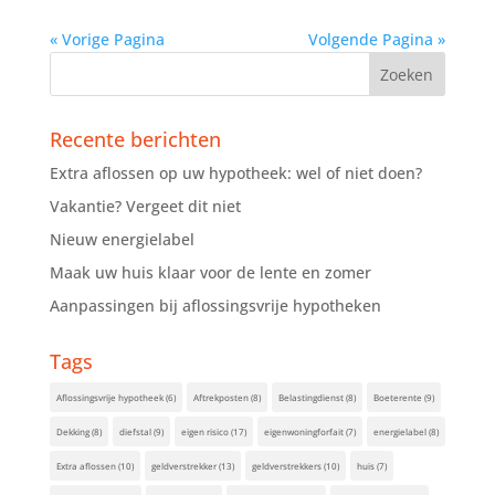
« Vorige Pagina
Volgende Pagina »
Recente berichten
Extra aflossen op uw hypotheek: wel of niet doen?
Vakantie? Vergeet dit niet
Nieuw energielabel
Maak uw huis klaar voor de lente en zomer
Aanpassingen bij aflossingsvrije hypotheken
Tags
Aflossingsvrije hypotheek
(6)
Aftrekposten
(8)
Belastingdienst
(8)
Boeterente
(9)
Dekking
(8)
diefstal
(9)
eigen risico
(17)
eigenwoningforfait
(7)
energielabel
(8)
Extra aflossen
(10)
geldverstrekker
(13)
geldverstrekkers
(10)
huis
(7)