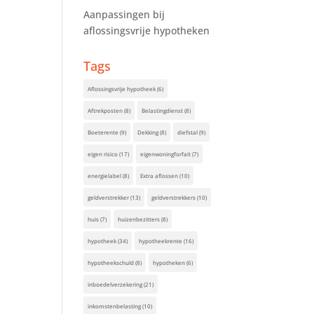
Aanpassingen bij
aflossingsvrije hypotheken
Tags
Aflossingsvrije hypotheek
(6)
Aftrekposten
(8)
Belastingdienst
(8)
Boeterente
(9)
Dekking
(8)
diefstal
(9)
eigen risico
(17)
eigenwoningforfait
(7)
energielabel
(8)
Extra aflossen
(10)
geldverstrekker
(13)
geldverstrekkers
(10)
huis
(7)
huizenbezitters
(8)
hypotheek
(34)
hypotheekrente
(16)
hypotheekschuld
(8)
hypotheken
(6)
inboedelverzekering
(21)
inkomstenbelasting
(10)