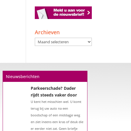
Een hypotheek na uw
57e? Er zijn zeker
mogelijkheden
Archieven
De woningmarkt is nog steeds in
Archieven
beweging. Misschien denkt u na
over verhuizen, verbouwen of het
benutten van uw overwaarde.
Maar hoe zit het eigenlijk met een
hypotheek als u 57 jaar of ouder
Nieuwsberichten
bent?...
Parkeerschade? Dader
rijdt steeds vaker door
U kent het misschien wel. U komt
terug bij uw auto na een
boodschap of een middagje weg
en ziet ineens een kras of deuk die
er eerder niet zat. Geen briefje