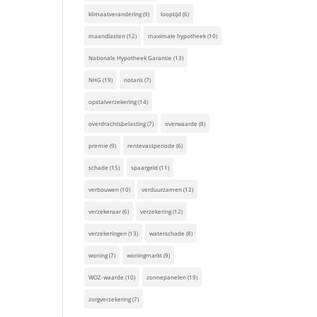
klimaatverandering
(9)
looptijd
(6)
maandlasten
(12)
maximale hypotheek
(10)
Nationale Hypotheek Garantie
(13)
NHG
(19)
notaris
(7)
opstalverzekering
(14)
overdrachtsbelasting
(7)
overwaarde
(8)
premie
(9)
rentevastperiode
(6)
schade
(15)
spaargeld
(11)
verbouwen
(10)
verduurzamen
(12)
verzekeraar
(6)
verzekering
(12)
verzekeringen
(13)
waterschade
(8)
woning
(7)
woningmarkt
(9)
WOZ-waarde
(10)
zonnepanelen
(19)
zorgverzekering
(7)