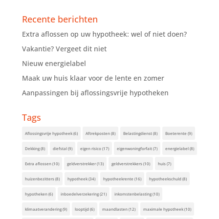
Recente berichten
Extra aflossen op uw hypotheek: wel of niet doen?
Vakantie? Vergeet dit niet
Nieuw energielabel
Maak uw huis klaar voor de lente en zomer
Aanpassingen bij aflossingsvrije hypotheken
Tags
Aflossingsvrije hypotheek
(6)
Aftrekposten
(8)
Belastingdienst
(8)
Boeterente
(9)
Dekking
(8)
diefstal
(9)
eigen risico
(17)
eigenwoningforfait
(7)
energielabel
(8)
Extra aflossen
(10)
geldverstrekker
(13)
geldverstrekkers
(10)
huis
(7)
huizenbezitters
(8)
hypotheek
(34)
hypotheekrente
(16)
hypotheekschuld
(8)
hypotheken
(6)
inboedelverzekering
(21)
inkomstenbelasting
(10)
klimaatverandering
(9)
looptijd
(6)
maandlasten
(12)
maximale hypotheek
(10)