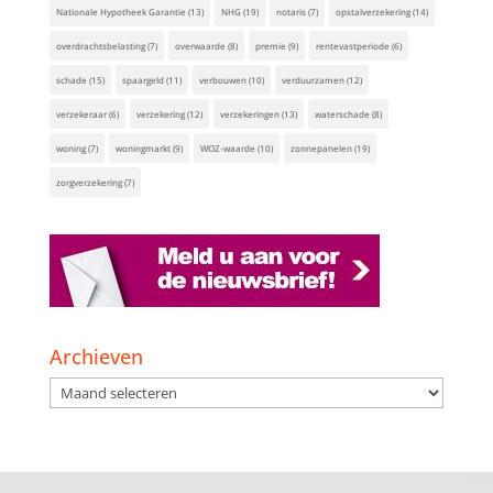
Nationale Hypotheek Garantie
(13)
NHG
(19)
notaris
(7)
opstalverzekering
(14)
overdrachtsbelasting
(7)
overwaarde
(8)
premie
(9)
rentevastperiode
(6)
schade
(15)
spaargeld
(11)
verbouwen
(10)
verduurzamen
(12)
verzekeraar
(6)
verzekering
(12)
verzekeringen
(13)
waterschade
(8)
woning
(7)
woningmarkt
(9)
WOZ-waarde
(10)
zonnepanelen
(19)
zorgverzekering
(7)
Archieven
Archieven