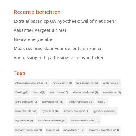
Recente berichten
Extra aflossen op uw hypotheek: wel of niet doen?
Vakantie? Vergeet dit niet
Nieuw energielabel
Maak uw huis klaar voor de lente en zomer
Aanpassingen bij aflossingsvrije hypotheken
Tags
Aflossingsvrije hypotheek
(6)
Aftrekposten
(8)
Belastingdienst
(8)
Boeterente
(9)
Dekking
(8)
diefstal
(9)
eigen risico
(17)
eigenwoningforfait
(7)
energielabel
(8)
Extra aflossen
(10)
geldverstrekker
(13)
geldverstrekkers
(10)
huis
(7)
huizenbezitters
(8)
hypotheek
(34)
hypotheekrente
(16)
hypotheekschuld
(8)
hypotheken
(6)
inboedelverzekering
(21)
inkomstenbelasting
(10)
klimaatverandering
(9)
looptijd
(6)
maandlasten
(12)
maximale hypotheek
(10)