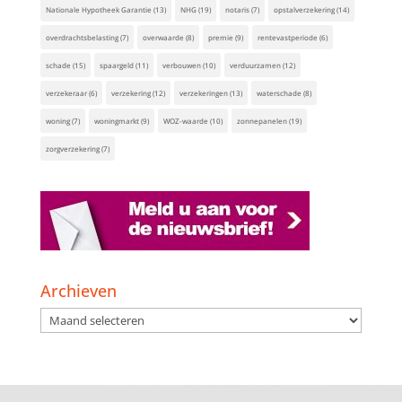
Nationale Hypotheek Garantie
(13)
NHG
(19)
notaris
(7)
opstalverzekering
(14)
overdrachtsbelasting
(7)
overwaarde
(8)
premie
(9)
rentevastperiode
(6)
schade
(15)
spaargeld
(11)
verbouwen
(10)
verduurzamen
(12)
verzekeraar
(6)
verzekering
(12)
verzekeringen
(13)
waterschade
(8)
woning
(7)
woningmarkt
(9)
WOZ-waarde
(10)
zonnepanelen
(19)
zorgverzekering
(7)
Archieven
Archieven