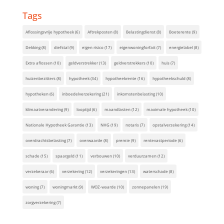
Tags
Aflossingsvrije hypotheek
(6)
Aftrekposten
(8)
Belastingdienst
(8)
Boeterente
(9)
Dekking
(8)
diefstal
(9)
eigen risico
(17)
eigenwoningforfait
(7)
energielabel
(8)
Extra aflossen
(10)
geldverstrekker
(13)
geldverstrekkers
(10)
huis
(7)
huizenbezitters
(8)
hypotheek
(34)
hypotheekrente
(16)
hypotheekschuld
(8)
hypotheken
(6)
inboedelverzekering
(21)
inkomstenbelasting
(10)
klimaatverandering
(9)
looptijd
(6)
maandlasten
(12)
maximale hypotheek
(10)
Nationale Hypotheek Garantie
(13)
NHG
(19)
notaris
(7)
opstalverzekering
(14)
overdrachtsbelasting
(7)
overwaarde
(8)
premie
(9)
rentevastperiode
(6)
schade
(15)
spaargeld
(11)
verbouwen
(10)
verduurzamen
(12)
verzekeraar
(6)
verzekering
(12)
verzekeringen
(13)
waterschade
(8)
woning
(7)
woningmarkt
(9)
WOZ-waarde
(10)
zonnepanelen
(19)
zorgverzekering
(7)