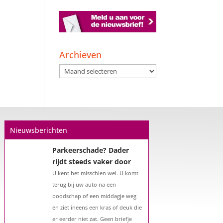
Een hypotheek na uw
57e? Er zijn zeker
mogelijkheden
Archieven
De woningmarkt is nog steeds in
Archieven
beweging. Misschien denkt u na
over verhuizen, verbouwen of het
benutten van uw overwaarde.
Maar hoe zit het eigenlijk met een
hypotheek als u 57 jaar of ouder
Nieuwsberichten
bent?...
Parkeerschade? Dader
rijdt steeds vaker door
U kent het misschien wel. U komt
terug bij uw auto na een
boodschap of een middagje weg
en ziet ineens een kras of deuk die
er eerder niet zat. Geen briefje