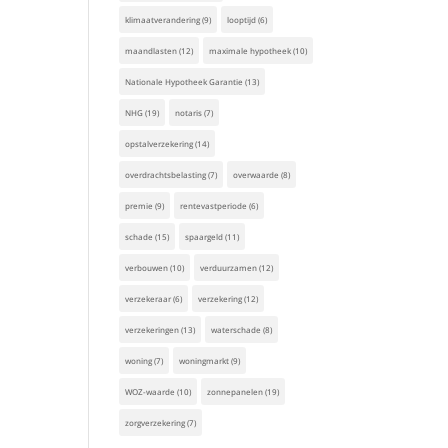
klimaatverandering
(9)
looptijd
(6)
maandlasten
(12)
maximale hypotheek
(10)
Nationale Hypotheek Garantie
(13)
NHG
(19)
notaris
(7)
opstalverzekering
(14)
overdrachtsbelasting
(7)
overwaarde
(8)
premie
(9)
rentevastperiode
(6)
schade
(15)
spaargeld
(11)
verbouwen
(10)
verduurzamen
(12)
verzekeraar
(6)
verzekering
(12)
verzekeringen
(13)
waterschade
(8)
woning
(7)
woningmarkt
(9)
WOZ-waarde
(10)
zonnepanelen
(19)
zorgverzekering
(7)