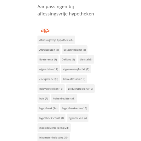
Aanpassingen bij
aflossingsvrije hypotheken
Tags
Aflossingsvrije hypotheek
(6)
Aftrekposten
(8)
Belastingdienst
(8)
Boeterente
(9)
Dekking
(8)
diefstal
(9)
eigen risico
(17)
eigenwoningforfait
(7)
energielabel
(8)
Extra aflossen
(10)
geldverstrekker
(13)
geldverstrekkers
(10)
huis
(7)
huizenbezitters
(8)
hypotheek
(34)
hypotheekrente
(16)
hypotheekschuld
(8)
hypotheken
(6)
inboedelverzekering
(21)
inkomstenbelasting
(10)