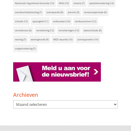
Nationale Hypotheek Garantie
(13)
NHG
(19)
notaris
(7)
opstalverzekering
(14)
overdrachtsbelasting
(7)
overwaarde
(8)
premie
(9)
rentevastperiode
(6)
schade
(15)
spaargeld
(11)
verbouwen
(10)
verduurzamen
(12)
verzekeraar
(6)
verzekering
(12)
verzekeringen
(13)
waterschade
(8)
woning
(7)
woningmarkt
(9)
WOZ-waarde
(10)
zonnepanelen
(19)
zorgverzekering
(7)
Archieven
Archieven