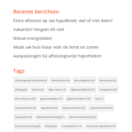
Recente berichten
Extra aflossen op uw hypotheek: wel of niet doen?
Vakantie? Vergeet dit niet
Nieuw energielabel
Maak uw huis klaar voor de lente en zomer
Aanpassingen bij aflossingsvrije hypotheken
Tags
Aflossingsvrije hypotheek
(6)
Aftrekposten
(8)
Belastingdienst
(8)
Boeterente
(9)
Dekking
(8)
diefstal
(9)
eigen risico
(17)
eigenwoningforfait
(7)
energielabel
(8)
Extra aflossen
(10)
geldverstrekker
(13)
geldverstrekkers
(10)
huis
(7)
huizenbezitters
(8)
hypotheek
(34)
hypotheekrente
(16)
hypotheekschuld
(8)
hypotheken
(6)
inboedelverzekering
(21)
inkomstenbelasting
(10)
klimaatverandering
(9)
looptijd
(6)
maandlasten
(12)
maximale hypotheek
(10)